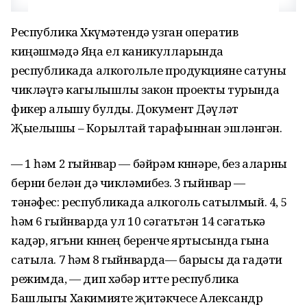
Республика Хөкүмәтендә узган оператив
киңәшмәдә Яңа ел каникулларында
республикада алкогольле продукцияне сатуны
чикләүгә кагылышлы закон проекты турында
фикер алышу булды. Документ Дәүләт
Җыелышы – Корылтай тарафыннан эшләнгән.
— 1 һәм 2 гыйнвар — бәйрәм көннәре, без аларны
берни белән дә чикләмибез. 3 гыйнвар —
тәнәфес: республикада алкоголь сатылмый. 4, 5
һәм 6 гыйнварда ул 10 сәгатьтән 14 сәгатькә
кадәр, ягъни көннең беренче яртысында гына
сатыла. 7 һәм 8 гыйнварда— барысы да гадәти
режимда, — дип хәбәр итте республика
Башлыгы Хакимияте җитәкчесе Александр