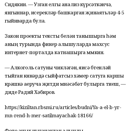
Сидякин. — Узган елгы анализ күрсәткәнчә,
янгыннар, исерекләр башкарган җинаятьләр 4-5
гыйнварда була.
Закон проекты тексты белән танышырга һәм
аның турында фикер алышуларда махсус
интернет-порталда катнашырга мөмкин.
— Алкоголь сатуны чикләгән, яисә бөтенләй
тыйган көннәрдә сыйфатсыз хәмер сатуга каршы
көрәшкә аеруча җитди мөнәсәбәт булырга тиеш, —
диде Радий Хәбиров.
https://kiziltan.rbsmi.ru/articles/budni/Ya-a-el-b-yr-
mn-rend-h-mer-satilmayachak-18166/
Фото ачык чыганактан алынды.