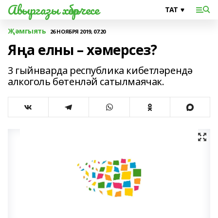
Авыргазы хәбәрчесе
Җәмгыять
26 НОЯБРЯ 2019, 07:20
Яңа елны – хәмерсез?
3 гыйнварда республика кибетләрендә
алкоголь бөтенләй сатылмаячак.