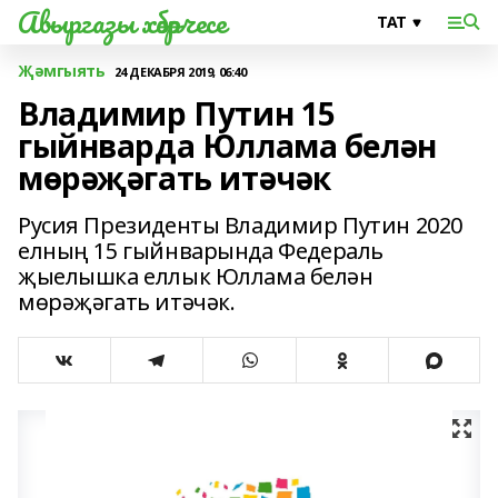
Авыргазы хәбәрчесе
Җәмгыять
24 ДЕКАБРЯ 2019, 06:40
Владимир Путин 15
гыйнварда Юллама белән
мөрәҗәгать итәчәк
Русия Президенты Владимир Путин 2020
елның 15 гыйнварында Федераль
җыелышка еллык Юллама белән
мөрәҗәгать итәчәк.