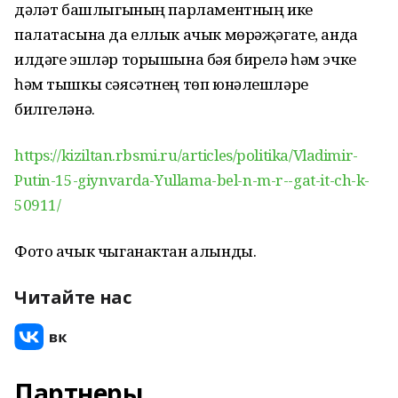
дәүләт башлыгының парламентның ике
палатасына да еллык ачык мөрәҗәгате, анда
илдәге эшләр торышына бәя бирелә һәм эчке
һәм тышкы сәясәтнең төп юнәлешләре
билгеләнә.
https://kiziltan.rbsmi.ru/articles/politika/Vladimir-
Putin-15-giynvarda-Yullama-bel-n-m-r--gat-it-ch-k-
50911/
Фото ачык чыганактан алынды.
Читайте нас
Партнеры