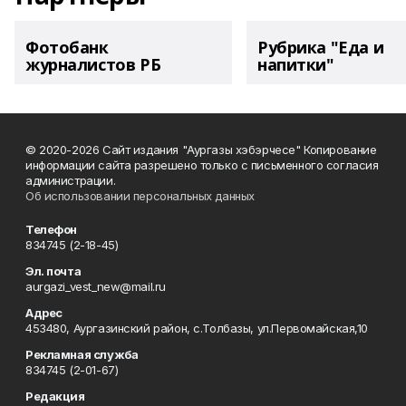
Фотобанк
Рубрика "Еда и
журналистов РБ
напитки"
© 2020-2026 Сайт издания "Аургазы хэбэрчесе" Копирование
информации сайта разрешено только с письменного согласия
администрации.
Об использовании персональных данных
Телефон
834745 (2-18-45)
Эл. почта
aurgazi_vest_new@mail.ru
Адрес
453480, Аургазинский район, с.Толбазы, ул.Первомайская,10
Рекламная служба
834745 (2-01-67)
Редакция