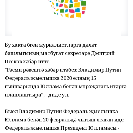
Бу хакта бүген журналистларга дәүләт
башлыгының матбугат секретаре Дмитрий
Песков хәбәр итте.
"Рәсми рәвештә хәбәр итәбез: Владимир Путин
Федераль җыелышка 2020 елның 15
гыйнварында Юллама белән мөрәҗәгать итәргә
планлаштыра”, - диде ул.
Быел Владимир Путин Федераль җыелышка
Юллама белән 20 февральдә чыгыш ясаган иде.
Федераль җыелышка Президент Юлламасы -