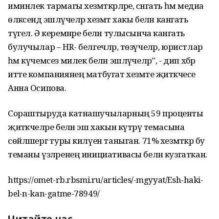
иминлек тармагы хезмәткәрләре, сәнгать һәм медиа
өлкәсендә эшләүчеләр хезмәт хакы белән канәгать
түгел. Ә керемнәре белән тулысынча канәгать
булучылар – HR- белгечләр, төзүчеләр, юристлар
һәм күчемсез милек белән эшләүчеләр”, - дип хәбәр
итте компаниянең матбугат хезмәте җитәкчесе
Анна Осипова.
Сораштыруда катнашучыларның 59 проценты
җитәкчеләре белән эш хакын күтәрү темасына
сөйләшергә туры килүен таныган. 71% хезмәткәр бу
теманы үзләренең инициативасы белән кузгаткан.
https://omet-rb.rbsmi.ru/articles/-mgyyat/Esh-haki-
bel-n-kan-gatme-78949/
Читайте нас