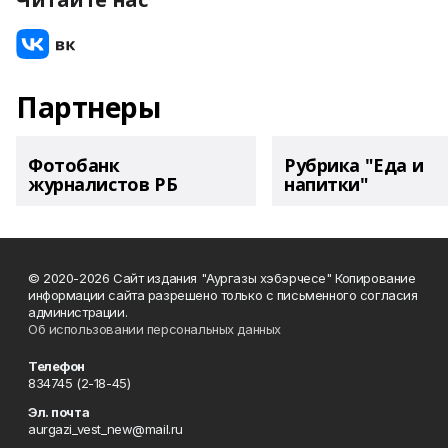
Партнеры
Фотобанк
Рубрика "Еда и
журналистов РБ
напитки"
© 2020-2026 Сайт издания "Аургазы хэбэрчесе" Копирование
информации сайта разрешено только с письменного согласия
администрации.
Об использовании персональных данных
Телефон
834745 (2-18-45)
Эл. почта
aurgazi_vest_new@mail.ru