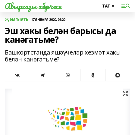
Авыргазы хәбәрчесе
Җәмгыять
17 ЯНВАРЯ 2020, 06:20
Эш хакы белән барысы да
канәгатьме?
Башкортстанда яшәүчеләр хезмәт хакы
белән канәгатьме?