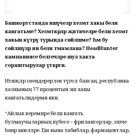
Башкортстанда яшәүчеләр хезмәт хакы белән
канәгатьме? Хезмәткәрләр җитәкчеләре белән хезмәт
хакын күтәрү турында сөйләшәме? Һәм бу
сөйләшүләр ни белән тәмамлана? HeadHunter
кампаниясе белгечләре шул хакта
сораштырулар үткәргән.
Нәтиҗәләр сөендерерлек түгел: баксаң, республика
халкының 77 процентын эш хакы
канәгатьләндерми икән.
“Айлык керемнәре белән канәгать
булмаучыларның күбесе – фрилансерлар, эшче
һөнәр вәкилләре. Еш кына табиблар, фармацевтлар,