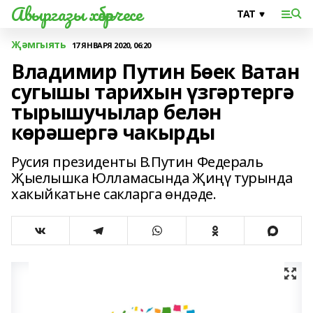
Авыргазы хәбәрчесе
Җәмгыять
17 ЯНВАРЯ 2020, 06:20
Владимир Путин Бөек Ватан
сугышы тарихын үзгәртергә
тырышучылар белән
көрәшергә чакырды
Русия президенты В.Путин Федераль
Җыелышка Юлламасында Җиңү турында
хакыйкатьне сакларга өндәде.