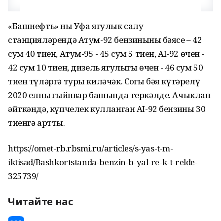
«Башнефть» ның Уфа ягулык салу
станцияләрендә Атум-92 бензинының бәясе – 42
сум 40 тиен, Атум-95 - 45 сум 5 тиен, AI-92 өчен -
42 сум 10 тиен, дизель ягулыгы өчен - 46 сум 50
тиен түләргә туры киләчәк. Соңгы бәя күтәрелү
2020 елның гыйнвар башында теркәлде. Ачыклап
әйткәндә, күпчелек кулланган АI-92 бензины 30
тиенгә артты.
https://omet-rb.rbsmi.ru/articles/s-yas-t-m-
iktisad/Bashkortstanda-benzin-b-yal-re-k-t-relde-
325739/
Читайте нас