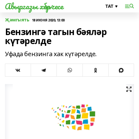
Авыргазы хәбәрчесе
Җәмгыять
18 ИЮНЯ 2020, 13:00
Бензингә тагын бәяләр
күтәрелде
Уфада бензинга хак күтәрелде.