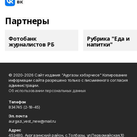
Партнеры
Фотобанк
Рубрика "Еда и
журналистов РБ
напитки"
© 2020-2026 Сайт издания "Аургазы хэбэрчесе" Копирование
информации сайта разрешено только с письменного согласия
администрации.
Об использовании персональных данных
Телефон
834745 (2-18-45)
Эл. почта
aurgazi_vest_new@mail.ru
Адрес
453480, Аургазинский район, с.Толбазы, ул.Первомайская,10