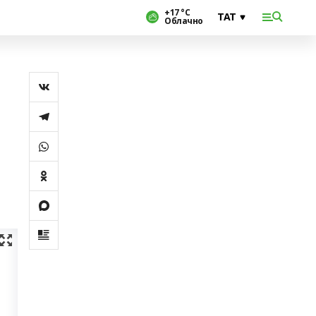
+17 °С
Облачно