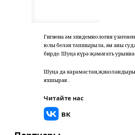
Гигиена һәм эпидемиология үзәгене
юлы белән тапшырыла, һәм аны суд
бирде. Шуңа күрә җәмәгать урынна
Шуңа да карамастан,җиһазландырыл
яхшырак .
Читайте нас