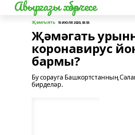
Авыргазы хәбәрчесе
Җәмгыять
15 ИЮЛЯ 2020, 05:55
Җәмәгать урынн
коронавирус й
бармы?
Бу сорауга Башкортстанның Сәл
бирделәр.