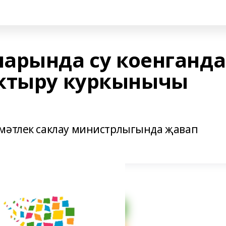
арында су коенганда
октыру куркынычы
амәтлек саклау министрлыгында җавап