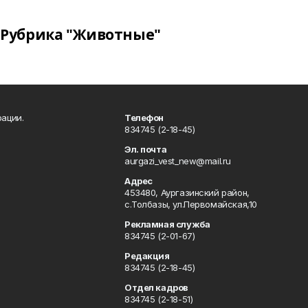
Рубрика "Животные"
ации.
Телефон
834745 (2-18-45)
Эл. почта
aurgazi_vest_new@mail.ru
Адрес
453480, Аургазинский район,
с.Толбазы, ул.Первомайская,10
Рекламная служба
834745 (2-01-67)
Редакция
834745 (2-18-45)
Отдел кадров
834745 (2-18-51)