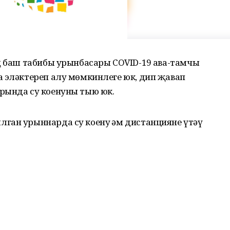
ң баш табибы урынбасары COVID-19 һава-тамчы
а эләктереп алу мөмкинлеге юк, дип җавап
рында су коенуны тыю юк.
ган урыннарда су коену һәм дистанцияне үтәү