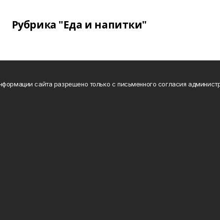
Рубрика "Еда и напитки"
нформации сайта разрешено только с письменного согласия администр