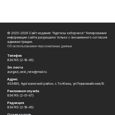
© 2020-2026 Сайт издания "Аургазы хэбэрчесе" Копирование
информации сайта разрешено только с письменного согласия
администрации.
Об использовании персональных данных
Телефон
834745 (2-18-45)
Эл. почта
aurgazi_vest_new@mail.ru
Адрес
453480, Аургазинский район, с.Толбазы, ул.Первомайская,10
Рекламная служба
834745 (2-01-67)
Редакция
834745 (2-18-45)
Отдел кадров