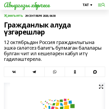
Авыргазы хәбәрчесе
Җәмгыять
29 СЕНТЯБРЯ 2020, 06:30
Гражданлык алуда
үзгәрешләр
12 октябрьдән Россия гражданлыгына
эшкә сәләтсез балигъ булмаган балалары
булган чит ил кешеләрен кабул итү
гадиләштерелә.