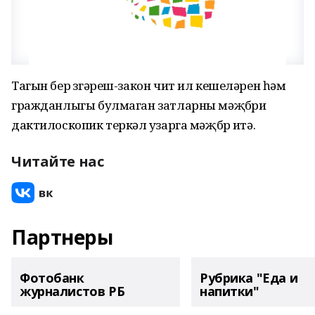
Тагын бер үзгәреш-закон чит ил кешеләрен һәм
гражданлыгы булмаган затларны мәҗбүри
дактилоскопик теркәлү узарга мәҗбүр итә.
Читайте нас
Партнеры
Фотобанк
Рубрика "Еда и
журналистов РБ
напитки"