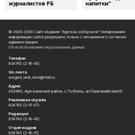
журналистов РБ
напитки"
© 2020-2026 Сайт издания "Аургазы хэбэрчесе" Копирование
информации сайта разрешено только с письменного согласия
администрации.
Об использовании персональных данных
Телефон
834745 (2-18-45)
Эл. почта
aurgazi_vest_new@mail.ru
Адрес
453480, Аургазинский район, с.Толбазы, ул.Первомайская,10
Рекламная служба
834745 (2-01-67)
Редакция
834745 (2-18-45)
Отдел кадров
834745 (2-18-51)