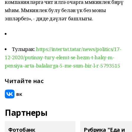
компанияләргә чит илгә очарга мөмкинлек бирү
мөһим. Мөмкинлек булу белән үк без моны
эшләрбез», - диде дәүләт башлыгы.
Тулырак:
https://intertat.tatar/news/politics/17-
12-2020/putinny-tury-elemt-se-hezm-t-haky-m-
pensiya-arta-balalarga-5-me-sum-bir-l-r-5793515
Читайте нас
Партнеры
Фотобанк
Рубрика "Еда и