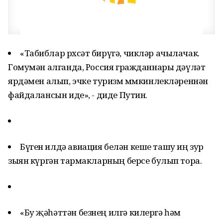
«Табиблар рөхсәт бирүгә, чикләр ачылачак.
Гомумән алганда, Россия гражданнары дәүләт
ярдәмен алып, эчке туризм мөмкинлекләреннән
файдалансын иде», - диде Путин.
Бүген илдә авиация белән кеше ташу иң зур
зыян күргән тармакларның берсе булып тора.
«Бу җәһәттән безнең илгә килергә һәм