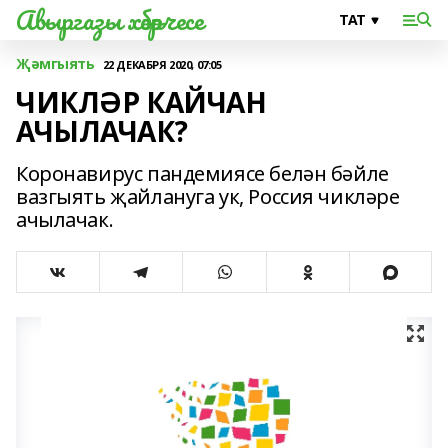
Авыргазы хәбәрчесе
Җәмгыять
22 ДЕКАБРЯ 2020, 07:05
ЧИКЛӘР КАЙЧАН
АЧЫЛАЧАК?
Коронавирус пандемиясе белән бәйле
вазгыять җайлануга ук, Россия чикләре
ачылачак.