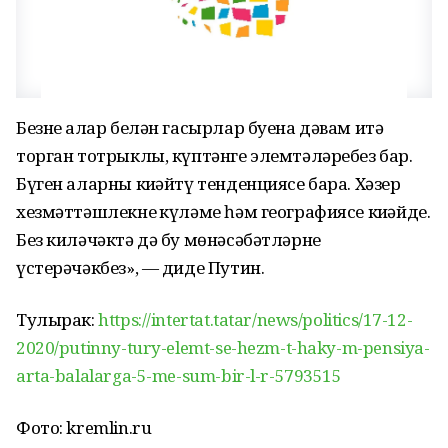
Безнең алар белән гасырлар буена дәвам итә
торган тотрыклы, күптәнге элемтәләребез бар.
Бүген аларны киңәйтү тенденциясе бара. Хәзер
хезмәттәшлекнең күләме һәм географиясе киңәйде.
Без киләчәктә дә бу мөнәсәбәтләрне
үстерәчәкбез», — диде Путин.
Тулырак:
https://intertat.tatar/news/politics/17-12-
2020/putinny-tury-elemt-se-hezm-t-haky-m-pensiya-
arta-balalarga-5-me-sum-bir-l-r-5793515
Фото: kremlin.ru