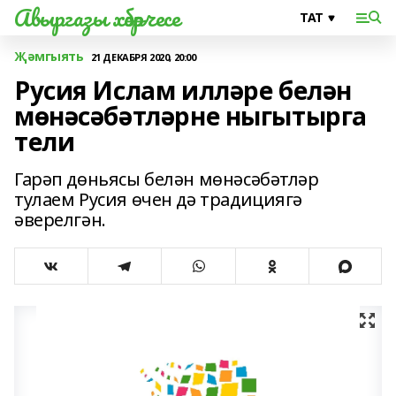
Авыргазы хәбәрчесе
Җәмгыять
21 ДЕКАБРЯ 2020, 20:00
Русия Ислам илләре белән
мөнәсәбәтләрне ныгытырга
тели
Гарәп дөньясы белән мөнәсәбәтләр
тулаем Русия өчен дә традициягә
әверелгән.