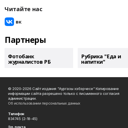
Читайте нас
Партнеры
Фотобанк
Рубрика "Еда и
журналистов РБ
напитки"
© 2020-2026 Сайт издания "Аургазы хэбэрчесе" Копирование
информации сайта разрешено только с письменного согласия
администрации.
Об использовании персональных данных
Телефон
834745 (2-18-45)
Эл. почта