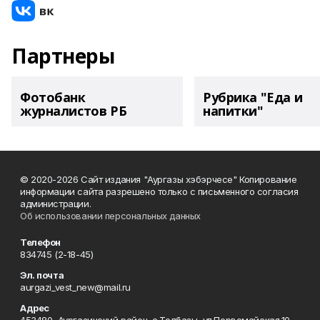
Партнеры
Фотобанк
Рубрика "Еда и
журналистов РБ
напитки"
© 2020-2026 Сайт издания "Аургазы хэбэрчесе" Копирование
информации сайта разрешено только с письменного согласия
администрации.
Об использовании персональных данных
Телефон
834745 (2-18-45)
Эл. почта
aurgazi_vest_new@mail.ru
Адрес