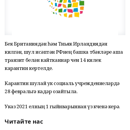
Бөек Британиядән һәм Төньяк Ирландиядән
килгән, шул исәптән РФнең башка төбәкләре аша
транзит белән кайтканнар өчен 14 көнлек
карантин кертелде.
Карантин шулай ук социаль учреждениеләрдә
28 февральгә кадәр озайтыла.
Указ 2021 елның 1 гыйнварыннан үз көченә керә.
Читайте нас