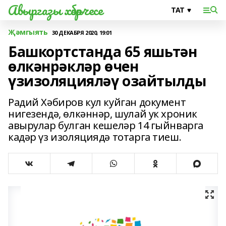
Авыргазы хәбәрчесе
Җәмгыять
30 ДЕКАБРЯ 2020, 19:01
Башкортстанда 65 яшьтән
өлкәнрәкләр өчен
үзизоляцияләү озайтылды
Радий Хәбиров кул куйган документ
нигезендә, өлкәннәр, шулай ук хроник
авырулар булган кешеләр 14 гыйнварга
кадәр үз изоляциядә тотарга тиеш.