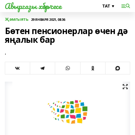
Авыргазы хәбәрчесе
Җәмгыять
29 ЯНВАРЯ 2021, 08:36
Бөтен пенсионерлар өчен дә
яңалык бар
.