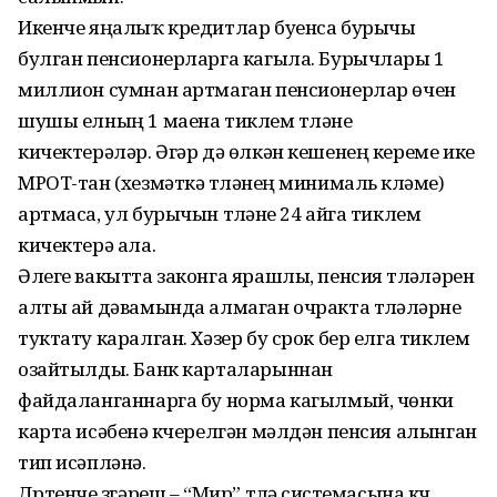
Икенче яңалыҡ кредитлар буенса бурычы
булган пенсионерларга кагыла. Бурычлары 1
миллион сумнан артмаган пенсионерлар өчен
шушы елның 1 маена тиклем түләүне
кичектерәләр. Әгәр дә өлкән кешенең кереме ике
МРОТ-тан (хезмәткә түләүнең минималь күләме)
артмаса, ул бурычын түләүне 24 айга тиклем
кичектерә ала.
Әлеге вакытта законга ярашлы, пенсия түләүләрен
алты ай дәвамында алмаган очракта түләүләрне
туктату каралган. Хәзер бу срок бер елга тиклем
озайтылды. Банк карталарыннан
файдаланганнарга бу норма кагылмый, чөнки
карта исәбенә күчерелгән мәлдән пенсия алынган
тип исәпләнә.
Дүртенче үзгәреш – “Мир” түләү системасына күчү.