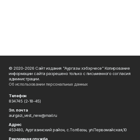
© 2020-2026 Сайт издания "Аургазы хэбэрчесе" Копирование
информации сайта разрешено только с письменного согласия
администрации.
Об использовании персональных данных
Телефон
834745 (2-18-45)
Эл. почта
aurgazi_vest_new@mail.ru
Адрес
453480, Аургазинский район, с.Толбазы, ул.Первомайская,10
Рекламная служба