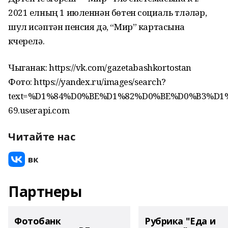
2021 елның 1 июленнән бөтен социаль түләүләр,
шул исәптән пенсия дә, “Мир” картасына
күчерелә.
Чыганак: https://vk.com/gazetabashkortostan
Фото: https://yandex.ru/images/search?
text=%D1%84%D0%BE%D1%82%D0%BE%D0%B3%D1%
69.userapi.com
Читайте нас
Партнеры
Фотобанк
Рубрика "Еда и