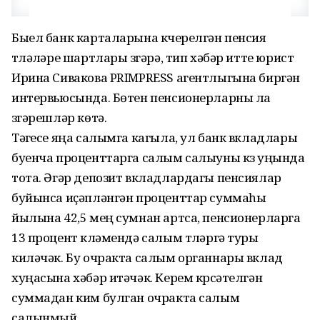
Быел банк карталарына күчерелгән пенсия
түләүләре шартлары үзгәрә, тип хәбәр итте юрист
Ирина Сивакова PRIMPRESS агентлыгына биргән
интервьюсында. Бөтен пенсионерларны ла
үзгәрешләр көтә.
Тәүгесе яңа салымга кагыла, ул банк вкладлары
буенча проценттарга салым салыуны күз уңында
тота. Әгәр депозит вкладлардагы пенсиялар
буйынса иҫәпләнгән проценттар суммаһы
йылына 42,5 мең сумнан артса, пенсионерларга
13 процент күләмендә салым түләргә туры
киләчәк. Бу очракта салым органнары вклад
хуңасына хәбәр итәчәк. Керем күрсәтелгән
суммадан ким булган очракта салым
салынмый.