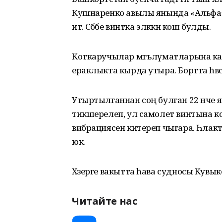
Кушнаренко авылы янында «Альфа»җ
итә. Сәбәбе винтка эләккән кош булды.
Коткаручылар мәгълүматларына ка
ераклыкта кырда утыра. Бортта һәвә
Утыртылганнан соң булган 22 нче 
тикшерелеп, ул самолет винтына ко
вибрациясен китереп чыгара. Һәлакәт
юк.
Хәзерге вакытта һава судносы Кувы
Читайте нас