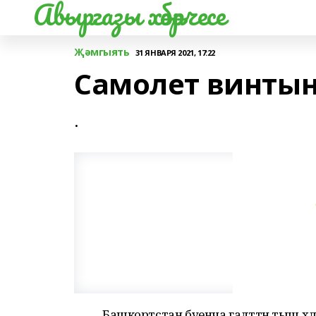
Авыргазы хәбәрчесе
Җәмгыять
31 ЯНВАРЯ 2021, 17:22
Самолет винтын
.
Башкортстан буенча гадәттән тыш хә