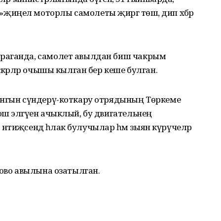
иңел моторлы самолеты җиргә төшә, дип хәбәр
раганда, самолет авылдан биш чакрым
скәрләр очышы кылган бер кеше булган.
янгын сүндерү-коткару отрядының Төркеме
ш эләгүен ачыклый, бу двигательнең
 нәтиҗәсендә һәлак булучылар һәм зыян күрүчеләр
ково авылына озатылган.