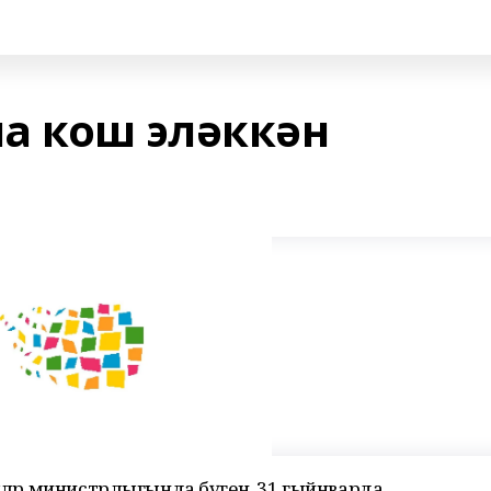
а кош эләккән
лләр министрлыгында бүген, 31 гыйнварда,