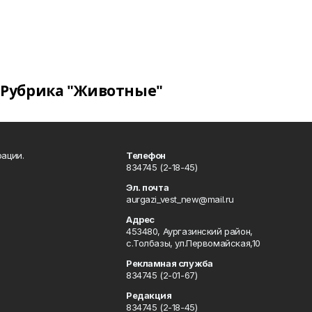
Рубрика "Животные"
ации.
Телефон
834745 (2-18-45)
Эл. почта
aurgazi_vest_new@mail.ru
Адрес
453480, Аургазинский район,
с.Толбазы, ул.Первомайская,10
Рекламная служба
834745 (2-01-67)
Редакция
834745 (2-18-45)