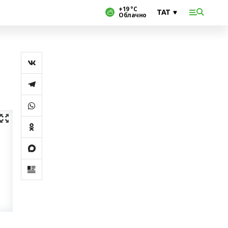
+19 °С
Облачно