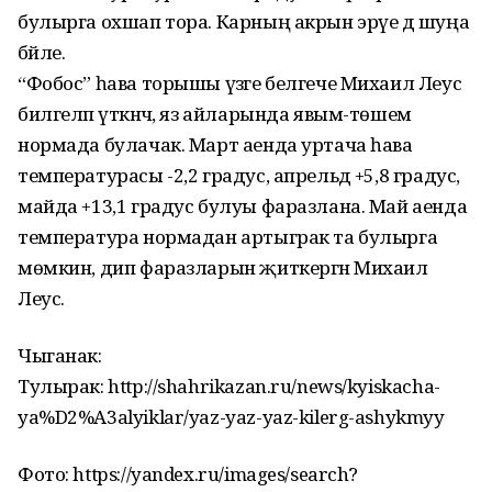
булырга охшап тора. Карның акрын эрүе дә шуңа
бәйле.
“Фобос” һава торышы үзәге белгече Михаил Леус
билгеләп үткәнчә, яз айларында явым-төшем
нормада булачак. Март аенда уртача һава
температурасы -2,2 градус, апрельдә +5,8 градус,
майда +13,1 градус булуы фаразлана. Май аенда
температура нормадан артыграк та булырга
мөмкин, дип фаразларын җиткергән Михаил
Леус.
Чыганак:
Тулырак: http://shahrikazan.ru/news/kyiskacha-
ya%D2%A3alyiklar/yaz-yaz-yaz-kilerg-ashykmyy
Фото: https://yandex.ru/images/search?