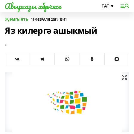
Авыргазы хәбәрчесе
Җәмгыять
19 ФЕВРАЛЯ 2021, 13:41
Яз килергә ашыкмый
..