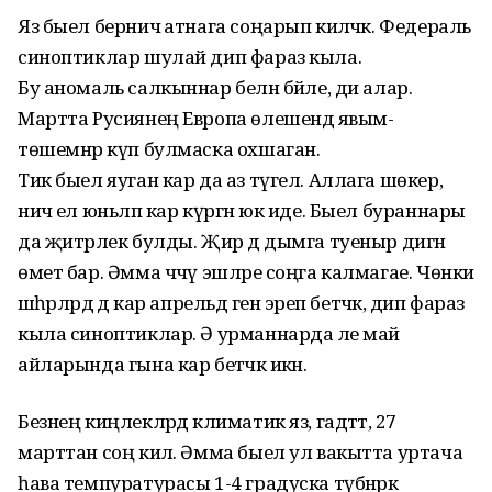
Яз быел берничә атнага соңарып киләчәк. Федераль
синоптиклар шулай дип фараз кыла.
Бу аномаль салкыннар белән бәйле, ди алар.
Мартта Русиянең Европа өлешендә явым-
төшемнәр күп булмаска охшаган.
Тик быел яуган кар да аз түгел. Аллага шөкер,
ничә ел юньләп кар күргән юк иде. Быел бураннары
да җитәрлек булды. Җир дә дымга туеныр дигән
өмет бар. Әмма чәчү эшләре соңга калмагае. Чөнки
шәһәрләрдә дә кар апрельдә генә эреп бетәчәк, дип фараз
кыла синоптиклар. Ә урманнарда әле май
айларында гына кар бетәчәк икән.
Безнең киңлекләрдә климатик яз, гадәттә, 27
марттан соң килә. Әмма быел ул вакытта уртача
һава темпуратурасы 1-4 градуска түбәнрәк