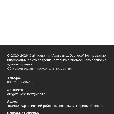
© 2020-2026 Сайт издания "Аургазы хэбэрчесе" Копирование
информации сайта разрешено только с письменного согласия
администрации.
Об использовании персональных данных
Телефон
834745 (2-18-45)
Эл. почта
aurgazi_vest_new@mail.ru
Адрес
453480, Аургазинский район, с.Толбазы, ул.Первомайская,10
Рекламная служба