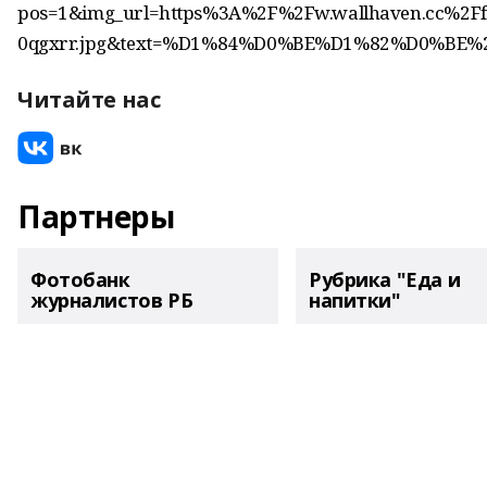
pos=1&img_url=https%3A%2F%2Fw.wallhaven.cc%2Ff
0qgxrr.jpg&text=%D1%84%D0%BE%D1%82%D0%B
Читайте нас
Партнеры
Фотобанк
Рубрика "Еда и
журналистов РБ
напитки"