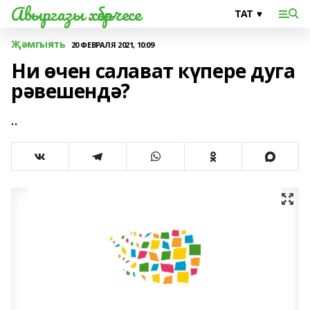
Авыргазы хәбәрчесе
Җәмгыять
20 ФЕВРАЛЯ 2021, 10:09
Ни өчен салават күпере дуга
рәвешендә?
..