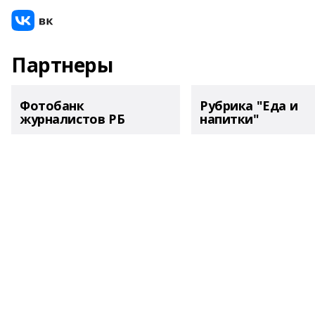
Партнеры
Фотобанк
Рубрика "Еда и
журналистов РБ
напитки"