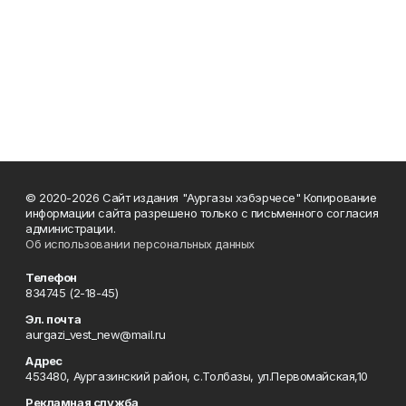
© 2020-2026 Сайт издания "Аургазы хэбэрчесе" Копирование
информации сайта разрешено только с письменного согласия
администрации.
Об использовании персональных данных
Телефон
834745 (2-18-45)
Эл. почта
aurgazi_vest_new@mail.ru
Адрес
453480, Аургазинский район, с.Толбазы, ул.Первомайская,10
Рекламная служба