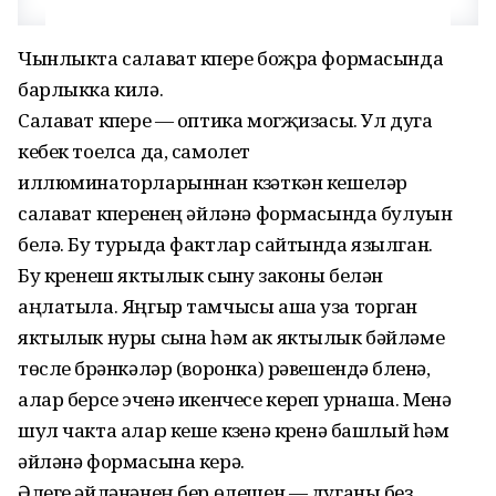
Чынлыкта салават күпере боҗра формасында
барлыкка килә.
Салават күпере — оптика могҗизасы. Ул дуга
кебек тоелса да, самолет
иллюминаторларыннан күзәткән кешеләр
салават күперенең әйләнә формасында булуын
белә. Бу турыда фактлар сайтында язылган.
Бу күренеш яктылык сыну законы белән
аңлатыла. Яңгыр тамчысы аша уза торган
яктылык нуры сына һәм ак яктылык бәйләме
төсле бүрәнкәләр (воронка) рәвешендә бүленә,
алар берсе эченә икенчесе кереп урнаша. Менә
шул чакта алар кеше күзенә күренә башлый һәм
әйләнә формасына керә.
Әлеге әйләнәнең бер өлешен — дуганы без