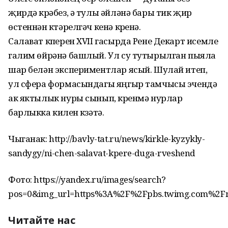
җирдә күрәбез, ә тулы әйләнә бары тик җир
өстеннән күтәрелгәч кенә күренә.
Салават күперен XVII гасырда Рене Декарт исемле
галим өйрәнә башлый. Ул су тутырылган пыяла
шар белән экспериментлар ясый. Шулай итеп,
ул сфера формасындагы яңгыр тамчысы эчендә
ак яктылык нуры сынып, күренмә нурлар
барлыкка килүен күзәтә.
Чыганак: http://bavly-tat.ru/news/kirkle-kyzykly-
sandygy/ni-chen-salavat-kpere-duga-rveshend
Фото: https://yandex.ru/images/search?
pos=0&img_url=https%3A%2F%2Fpbs.twimg.com
Читайте нас