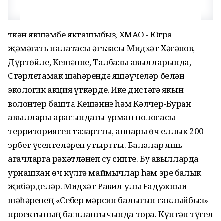
Үткән якшәмбе якташыбыз, ХМАО - Югра
җәмәгать палатасы әгъзасы Мидхәт Хәсәнов,
Дүртөйле, Кешәнне, Талбазы авылларында,
Стәрлетамак шәһәрендә яшәүчеләр белән
экологик акция үткәрде. Ике дистәгә якын
волонтер башта Кешәнне һәм Кәлчер-Буран
авыллары арасындагы урман полосасы
территориясен тазартты, аннары өч еллык 200
эрбет үсентеләрен утыртты. Балалар яшь
агачларга рәхәтләнеп су сипте. Бу авылларда
урнашкан өч күлгә маймычлар һәм эре балык
җибәрделәр. Мидхәт Равил улы Радужный
шәһәренең «Себер мәрсин балыгын саклыйбыз»
проектының башлангычында тора. Күптән түгел