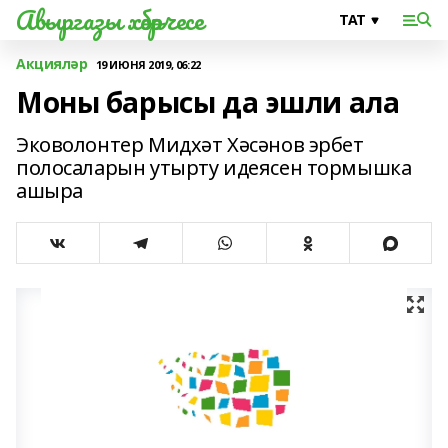
Авыргазы хәбәрчесе
Акцияләр
19 ИЮНЯ 2019, 06:22
Моны барысы да эшли ала
Эковолонтер Мидхәт Хәсәнов эрбет
полосаларын утырту идеясен тормышка
ашыра