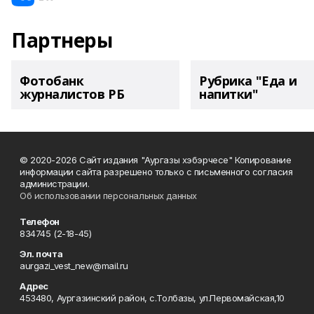
Партнеры
Фотобанк
Рубрика "Еда и
журналистов РБ
напитки"
© 2020-2026 Сайт издания "Аургазы хэбэрчесе" Копирование
информации сайта разрешено только с письменного согласия
администрации.
Об использовании персональных данных
Телефон
834745 (2-18-45)
Эл. почта
aurgazi_vest_new@mail.ru
Адрес
453480, Аургазинский район, с.Толбазы, ул.Первомайская,10