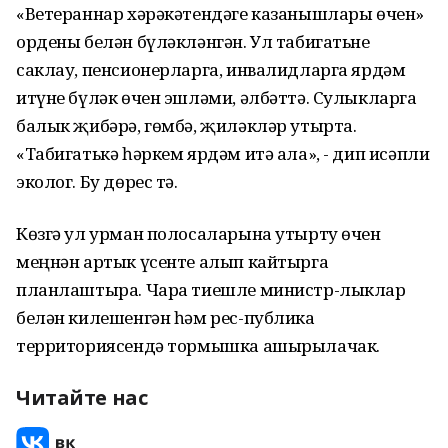
«Ветераннар хәрәкәтендәге казанышлары өчен»
ордены белән бүләкләнгән. Ул табигатьне
саклау, пенсионерларга, инвалидларга ярдәм
итүне бүләк өчен эшләми, әлбәттә. Сулыкларга
балык җибәрә, гөмбә, җиләкләр утырта.
«Табигатькә һәркем ярдәм итә ала», - дип исәпли
эколог. Бу дөрес тә.
Көзгә ул урман полосаларына утырту өчен
меңнән артык үсенте алып кайтырга
планлаштыра. Чара тиешле министр-лыклар
белән килешенгән һәм рес-публика
территориясендә тормышка ашырылачак.
Читайте нас