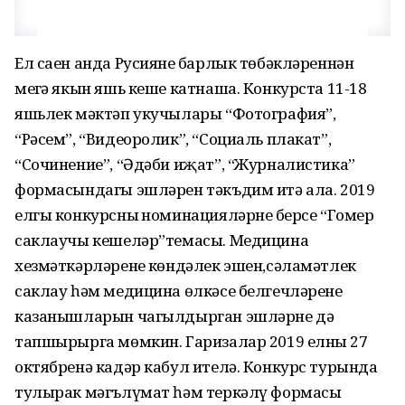
Ел саен анда Русиянең барлык төбәкләреннән
меңгә якын яшь кеше катнаша. Конкурста 11-18
яшьлек мәктәп укучылары “Фотография”,
“Рәсем”, “Видеоролик”, “Социаль плакат”,
“Сочинение”, “Әдәби иҗат”, “Журналистика”
формасындагы эшләрен тәкъдим итә ала. 2019
елгы конкурсның номинацияләрнең берсе “Гомер
саклаучы кешеләр”темасы. Медицина
хезмәткәрләренең көндәлек эшен,сәламәтлек
саклау һәм медицина өлкәсе белгечләренең
казанышларын чагылдырган эшләрне дә
тапшырырга мөмкин. Гаризалар 2019 елның 27
октябренә кадәр кабул ителә. Конкурс турында
тулырак мәгълүмат һәм теркәлү формасы