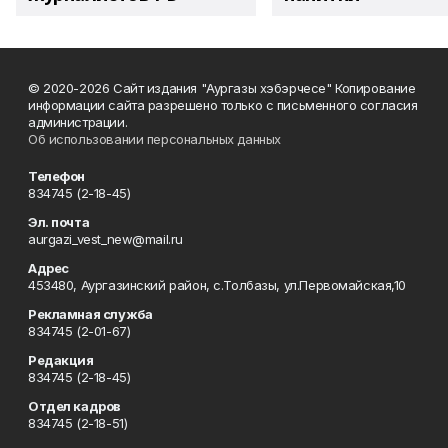
© 2020-2026 Сайт издания "Аургазы хэбэрчесе" Копирование
информации сайта разрешено только с письменного согласия
администрации.
Об использовании персональных данных
Телефон
834745 (2-18-45)
Эл. почта
aurgazi_vest_new@mail.ru
Адрес
453480, Аургазинский район, с.Толбазы, ул.Первомайская,10
Рекламная служба
834745 (2-01-67)
Редакция
834745 (2-18-45)
Отдел кадров
834745 (2-18-51)