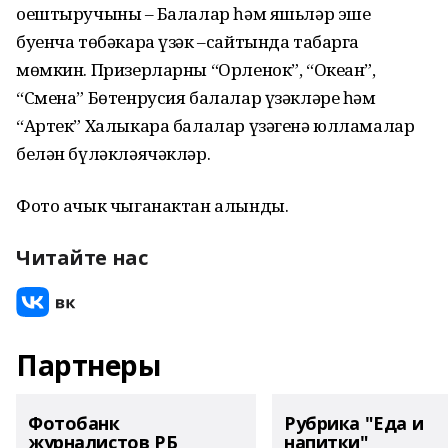
оештыручының – Балалар һәм яшьләр эше
буенча төбәкара үзәк –сайтында табарга
мөмкин. Призерларны “Орленок”, “Океан”,
“Смена” Бөтенрусия балалар үзәкләре һәм
“Артек” Халыкара балалар үзәгенә юлламалар
белән бүләкләячәкләр.
Фото ачык чыганактан алынды.
Читайте нас
Партнеры
Фотобанк
Рубрика "Еда и
журналистов РБ
напитки"