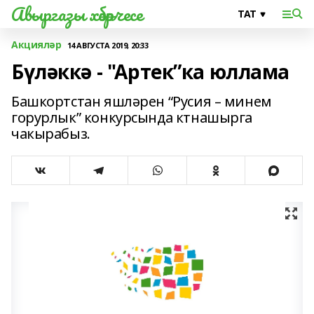
Авыргазы хәбәрчесе
Акцияләр
14 АВГУСТА 2019, 20:33
Бүләккә - "Артек”ка юллама
Башкортстан яшләрен “Русия – минем
горурлык” конкурсында ктнашырга
чакырабыз.