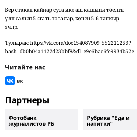
Бер стакан кайнар суга ике аш кашыгы төелгән
үлән салып 5 сәгать тоталар, көненә 5-6 тапкыр
эчәләр.
Тулырак: https://vk.com/doc154087909_552211253?
hash=db0b04a1122d23bbf8&dl=e9e6bac6fe9934b52e
Читайте нас
Партнеры
Фотобанк
Рубрика "Еда и
журналистов РБ
напитки"