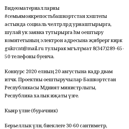
Видеоматериалларны
#семьямоякрепостьбашкортстан хэштегы
астында социаль челтәрләрдә урнаштырырга,
шулай ук заявка тутырырга һәм оештыру
комитетының электрон адресына җибәрергә кирәк
gukrcnt@mail.ru тулырак мәгълүмат 8(347)289-65-
50 телефоны буенча.
Конкурс 2020 елның 20 августына кадәр дәвам
итәчәк. Проектны оештыручылар-Башкортстан
Республикасы Мәдәният министрлыгы,
Республика халык иҗаты үзәге.
Кыяр үләне (бурачник)
Берьеллык үлән, биеклеге 30-60 сантиметр,