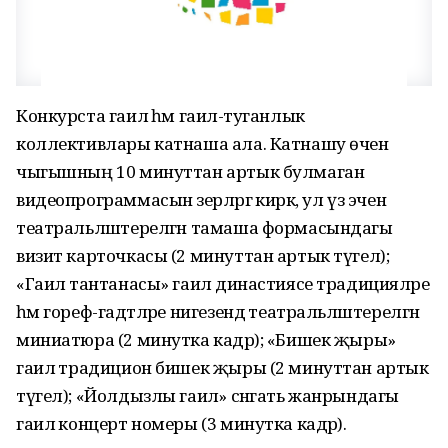
Конкурста гаилә һәм гаилә-туганлык
коллективлары катнаша ала. Катнашу өчен
чыгышның 10 минуттан артык булмаган
видеопрограммасын әзерләргә кирәк, ул үз эченә
театральләштерелгән тамаша формасындагы
визит карточкасы (2 минуттан артык түгел);
«Гаилә тантанасы» гаилә династиясе традицияләре
һәм гореф-гадәтләре нигезендә театральләштерелгән
миниатюра (2 минутка кадәр); «Бишек җыры»
гаилә традицион бишек җыры (2 минуттан артык
түгел); «Йолдызлы гаилә» сәнгать жанрындагы
гаилә концерт номеры (3 минутка кадәр).