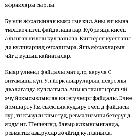
яфраклары сырлы.
Бу үлән яфрагыннан кыяр тәме килә. Аны еш кына
тәмләткеч итеп файдаланалар. Күбрәк яңа кисеп
алынган килеш кулланыла. Киптереп куелганы
да кулинариядә очраштыра. Яшь яфракларын
чәйгә дә кушып кайнаталар.
Кыяр үләнендә файдалы матдәләр, аеруча С
витамины күп. Ул йөрәк авыруларын, неврозны
дәвалаганда кулланыла. Аны катнаштырып чәй
эчү йокысызлыктан интегүчеләргә файдалы. Эчне
йомшарту һәм сыеклык кудыру өчен дә файдасы
зур, тән кызуын киметүдә, ревматизмны бетерүгә дә
ярдәм итә. Шешенгәндә, бавыр ялкынсынганда,
ревматик авырулар көчәйгәндә кулланыла.