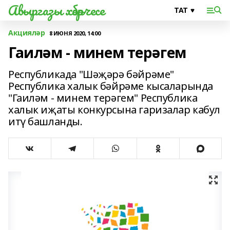
Авыргазы хәбәрчесе
Акцияләр
8 ИЮНЯ 2020, 14:00
Гаиләм - минем терәгем
Республикада "Шәҗәрә бәйрәме"
Республика халык бәйрәме кысаларында
"Гаиләм - минем терәгем" Республика
халык иҗаты конкурсына гаризалар кабул
итү башланды.