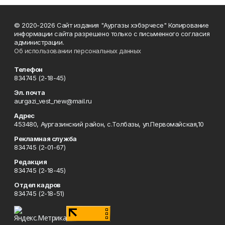
© 2020-2026 Сайт издания "Аургазы хэбэрчесе" Копирование
информации сайта разрешено только с письменного согласия
администрации.
Об использовании персональных данных
Телефон
834745 (2-18-45)
Эл. почта
aurgazi_vest_new@mail.ru
Адрес
453480, Аургазинский район, с.Толбазы, ул.Первомайская,10
Рекламная служба
834745 (2-01-67)
Редакция
834745 (2-18-45)
Отдел кадров
834745 (2-18-51)