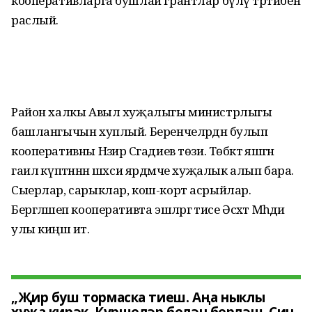
кооперативларга бушлай грантлар бүлү тәртибен
раслый.
Район халкы Авыл хуҗалыгы министрлыгы
башлангычын хуплый. Беренчеләрдән булып
кооперативны Нәзир Сәгадиев төзи. Төбәктә яшәгән
гаилә күптәннән шәхси ярдәмче хуҗалык алып бара.
Сыерлар, сарыклар, кош-корт асрыйлар.
Бергәләшеп кооперативта эшләргә әтисе Әсхәт Мәһәди
улы киңәш итә.
„Җир буш тормаска тиеш. Аңа ныклы