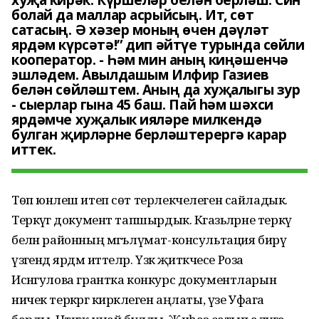
хуҗа кирәк. Күршеләр белән берләш. Син
болай да маллар асрыйсың. Ит, сөт
сатасың. Ә хәзер моның өчен дәүләт
ярдәм күрсәтә!” дип әйтүе турында сөйли
кооператор. - Һәм мин аның киңәшенчә
эшләдем. Авылдашым Илфир Газиев
белән сөйләштем. Аның да хуҗалыгы зур
- сыерлар гына 45 баш. Пай һәм шәхси
ярдәмче хуҗалык ияләре милкендә
булган җирләрне берләштерергә карар
иттек.
Төп юнәлеш итеп сөт терлекчелеген сайладык.
Теркәүгә документ тапшырдык. Кәгазьләрне теркәү
белән районның мәгълүмат-консультация бирү
үзәгендә ярдәм иттеләр. Үзәк җитәкчесе Роза
Исәнгулова грантка конкурс документларын
ничек теркәргә кирәклеген аңлаты, үзе Уфага