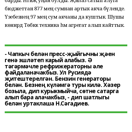
барды. Нәтиҗә уңай булды. Җиһаз сатып алуга
бюджеттан 877 мең сумнан артык акча бүленде.
Үзебезнең 97 мең сум акчаны да куштык. Шушы
көннәрдә Төбәккә техника һәм агрегат алып кайттык.
- Чапкыч белән пресс-җыйгычны җәен
генә эшләтеп карый алабыз. Ә
тәгәрмәчле рефрижераторны әле
файдаланачакбыз. Ул Русиядә
җитештерелгән. Бензин генераторы
белән. Безнең күләмгә туры килә. Хәзер
бозыла, дип курыкмыйча, сөтне сатарга
алып бара алачакбыз, - дип шатлыгы
белән уртаклаша Н.Сәгадиев.