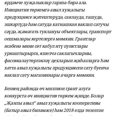
ярдәмче хуҗалыклар гариза бирә ала.
Инициатив төркемгә авыл хуҗалыгы
продукциясе җитештерүдә, саклауда, ташуда,
эшкәртүдә һәм сатуда катнашкан
ваклап сатучы
сәүдә, җәмәгать туклануы объектлары, транспорт
оешмалары кертелергә мөмкин. Грантлар
исәбенә мини сөт кабул итү пунктлары
урнаштырырга, яшелчә саклагычларны,
фасовкалаутөргәкләү цехларын җиһазларга һәм
хәтта авыл хуҗалыгы продукциясен сату буенча
ваклап сату магазиннары ачарга мөмкин.
Безнең районда өч миллион грант алуга
конкурста өч инициатив төркем җиңде. Болар
„Җанлы авыл” авыл хуҗалыгы кооперативы
(Батыр авыл биләмәсе) һәм 2018 елда төзелгән