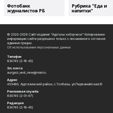
Фотобанк
Рубрика "Еда и
журналистов РБ
напитки"
© 2020-2026 Сайт издания "Аургазы хэбэрчесе" Копирование
информации сайта разрешено только с письменного согласия
администрации.
Об использовании персональных данных
Телефон
834745 (2-18-45)
Эл. почта
aurgazi_vest_new@mail.ru
Адрес
453480, Аургазинский район, с.Толбазы, ул.Первомайская,10
Рекламная служба
834745 (2-01-67)
Редакция
834745 (2-18-45)