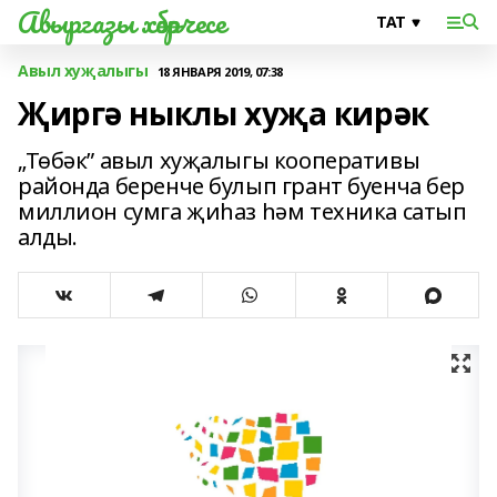
Авыргазы хәбәрчесе
Авыл хуҗалыгы
18 ЯНВАРЯ 2019, 07:38
Җиргә ныклы хуҗа кирәк
„Төбәк” авыл хуҗалыгы кооперативы
районда беренче булып грант буенча бер
миллион сумга җиһаз һәм техника сатып
алды.