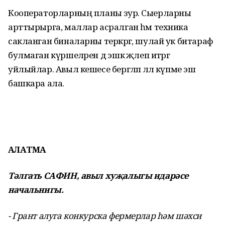
Кооператорларның планы зур. Сыерларны
арттырырга, маллар асралган һәм техника
сакланган биналарны теркәргә, шулай ук битараф
булмаган күршеләрен дә эшкә җәлеп итәргә
уйлыйлар. Авыл кешесе бергәләп әллә күпме эш
башкара ала.
АҢЛАТМА
Тәлгать САФИН, авыл хуҗалыгы идарәсе
начальнигы.
- Грант алуга конкурска фермерлар һәм шәхси