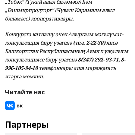
„Төбәк” (Тукай авыл биләмәсе) һәм
„Башмирпродторг” (Чуваш Карамалы авыл
биләмәсе) кооперативлары.
Конкурста катнашу өчен Авыргазы мәгълүмат-
консультация бирү үзәгенә
(тел. 2-22-30)
яисә
Башкортстан Республикасының Авыл х уҗалыгы
консультациясе бирү үзәгенә
8(347) 292-
93-71, 8-
996-105-94-10
телефоннары аша мөрәҗәгать
итәргә мөмкин.
Читайте нас
Партнеры