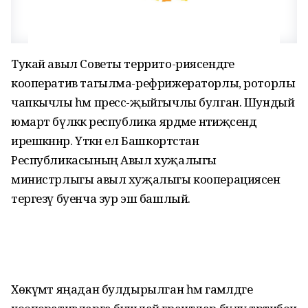
Тукай авыл Советы террито-риясендәге
кооператив тагылма-рефрижераторлы, роторлы
чапкычлы һәм пресс-җыйгычлы булган. Шундый
юмарт бүләккә республика ярдәме нәтиҗәсендә
ирешкәннәр. Үткән ел Башкортстан
Республикасының Авыл хуҗалыгы
министрлыгы авыл хуҗалыгы кооперациясен
тергезү буенча зур эш башлый.
Хөкүмәт яңадан булдырылган һәм гамәлдәге