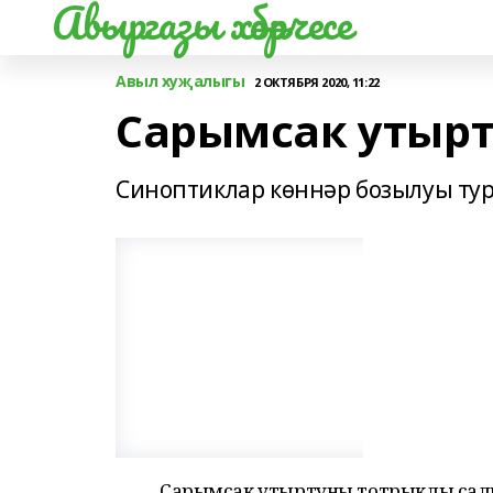
Авыргазы хәбәрчесе
Авыл хуҗалыгы
2 ОКТЯБРЯ 2020, 11:22
Сарымсак утырт
Синоптиклар көннәр бозылуы ту
Сарымсак утыртуны тотрыклы салк