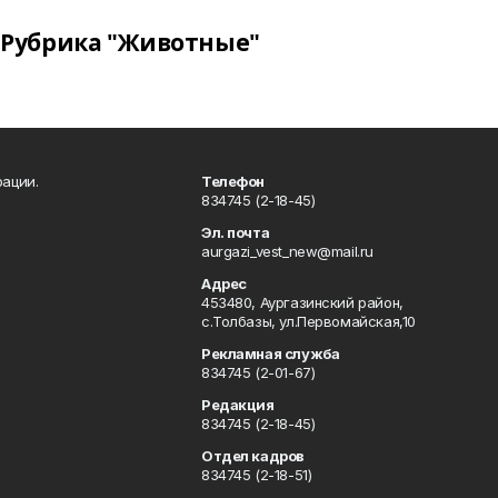
Рубрика "Животные"
ации.
Телефон
834745 (2-18-45)
Эл. почта
aurgazi_vest_new@mail.ru
Адрес
453480, Аургазинский район,
с.Толбазы, ул.Первомайская,10
Рекламная служба
834745 (2-01-67)
Редакция
834745 (2-18-45)
Отдел кадров
834745 (2-18-51)