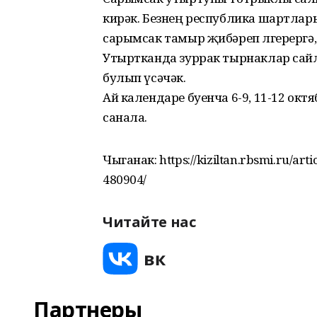
кирәк. Безнең республика шартлары
сарымсак тамыр җибәреп өлгерергә
Утыртканда зуррак тырнаклар сай
булып үсәчәк.
Ай календаре буенча 6-9, 11-12 окт
санала.
Чыганак: https://kiziltan.rbsmi.ru/art
480904/
Читайте нас
Партнеры