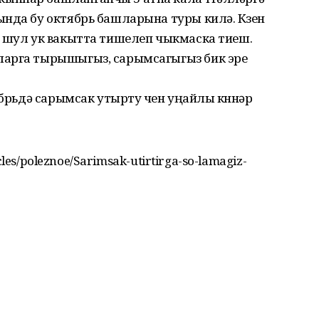
нда бу октябрь башларына туры килә. Көзен
, шул ук вакытта тишелеп чыкмаска тиеш.
ларга тырышыгыз, сарымсагыгыз бик эре
ябрьдә сарымсак утырту өчен уңайлы көннәр
icles/poleznoe/Sarimsak-utirtirga-so-lamagiz-