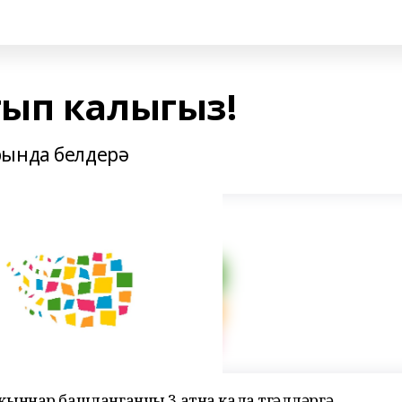
ып калыгыз!
рында белдерә
ыннар башланганчы 3 атна кала төгәлләргә