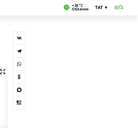
+26 °С
Облачно