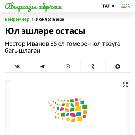
Авыргазы хәбәрчесе
Бәйрәмнәр
14 ИЮНЯ 2019, 06:20
Юл эшләре остасы
Нестор Иванов 35 ел гомерен юл төзүгә
багышлаган.