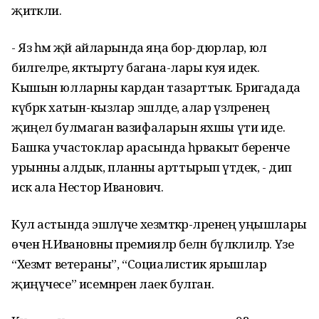
җитәкли.
- Яз һәм җәй айларында яңа бор-дюрлар, юл
билгеләре, яктырту багана-лары куя идек.
Кышын юлларны кардан тазарттык. Бригадада
күбрәк хатын-кызлар эшләде, алар үзләренең
җиңел булмаган вазифаларын яхшы үти иде.
Башка участоклар арасында һәрвакыт беренче
урынны алдык, планны арттырып үтәдек, - дип
искә ала Нестор Иванович.
Кул астында эшләүче хезмәткәр-ләренең уңышлары
өчен Н.Ивановны премияләр белән бүләклиләр. Үзе
“Хезмәт ветераны”, “Социалистик ярышлар
җиңүчесе” исемнәренә лаек булган.