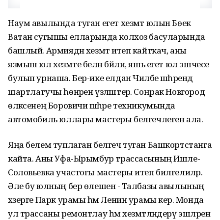
Наум авылында туган егет хезмәт юлын Бөек
Ватан сугышы елларында колхоз басуларында
башлый. Армиядән хезмәт итеп кайткач, аны
язмыш юл хезмәте белән бәйли, яшь егет юл эшчесе
булып урнаша. Бер-ике елдан Чиләбе шәһәрендә
шартлатучы һөнәрен үзләштерә. Соңрак Новгород
өлкәсенең Боровичи шәһәре техникумында
автомобиль юллары мастеры белгечлеген ала.
Яңа белем туплаган белгеч туган Башкортстанга
кайта. Аны Уфа-Ырымбур трассасының Ишле-
Соловьевка участогы мастеры итеп билгелиләр.
Әле бу юлның бер өлешенә - Талбазы авылының
хәзерге Парк урамы һәм Ленин урамы керә. Монда
ул трассаны ремонтлау һәм хезмәтләндерү эшләрен