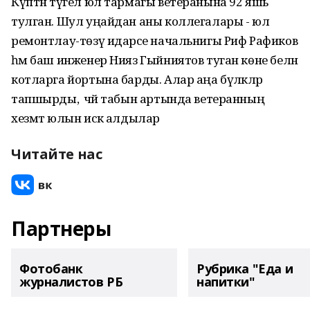
Күптән түгел юл тармагы ветеранына 92 яшь
тулган. Шул уңайдан аны коллегалары - юл
ремонтлау-төзү идарәсе начальнигы Риф Рафиков
һәм баш инженер Нияз Гыйниятов туган көне белән
котларга йортына барды. Алар аңа бүләкләр
тапшырды, ә чәй табын артында ветеранның
хезмәт юлын искә алдылар
Читайте нас
Партнеры
Фотобанк
Рубрика "Еда и
журналистов РБ
напитки"