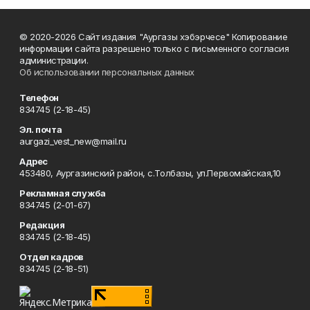
© 2020-2026 Сайт издания "Аургазы хэбэрчесе" Копирование
информации сайта разрешено только с письменного согласия
администрации.
Об использовании персональных данных
Телефон
834745 (2-18-45)
Эл. почта
aurgazi_vest_new@mail.ru
Адрес
453480, Аургазинский район, с.Толбазы, ул.Первомайская,10
Рекламная служба
834745 (2-01-67)
Редакция
834745 (2-18-45)
Отдел кадров
834745 (2-18-51)