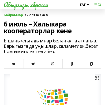
Авыргазы хәбәрчесе
Бәйрәмнәр
5 ИЮЛЯ 2019, 05:24
6 июль – Халыкара
кооператорлар көне
Ышанычлы адымнар белән алга атлагыз.
Барыгызга да уңышлар, сәламәтлек,бәхет
һәм иминлек телибез.