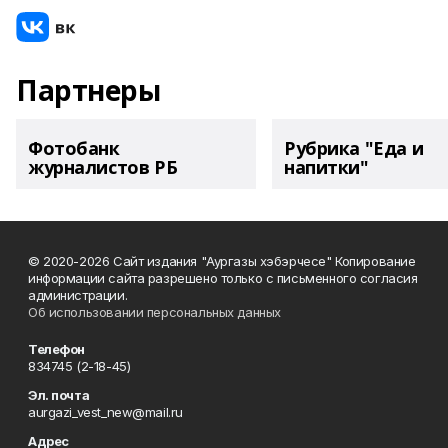
Партнеры
Фотобанк
Рубрика "Еда и
журналистов РБ
напитки"
© 2020-2026 Сайт издания "Аургазы хэбэрчесе" Копирование
информации сайта разрешено только с письменного согласия
администрации.
Об использовании персональных данных
Телефон
834745 (2-18-45)
Эл. почта
aurgazi_vest_new@mail.ru
Адрес