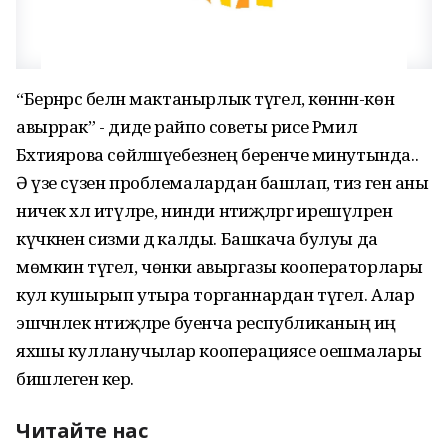
“Бернәрсә белән мактанырлык түгел, көннән-көн
авыррак” - диде райпо советы рәисе Рәмилә
Бәхтиярова сөйләшүебезнең беренче минутында..
Ә үзе сүзен проблемалардан башлап, тиз генә аны
ничек хәл итүләре, нинди нәтиҗәләргә ирешүләренә
күчкәнен сизми дә калды. Башкача булуы да
мөмкин түгел, чөнки авыргазы кооператорлары
кул кушырып утыра торганнардан түгел. Алар
эшчәнлек нәтиҗәләре буенча республиканың иң
яхшы кулланучылар кооперациясе оешмалары
бишлегенә керә.
Читайте нас