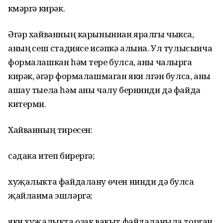
күмәргә кирәк.
Әгәр хайванның карыныннан яралгы чыкса,
аның үсеш стадиясе исәпкә алына. Ул тулысынча
формалашкан һәм тере булса, аны чалырга
кирәк, әгәр формалашмаган яки үлгән булса, аны
ашау тыела һәм аны чалу бернинди дә файда
китерми.
Хайванның тиресен:
сәдака итеп бирергә;
хуҗалыкта файдалану өчен нинди дә булса
җайланма эшләргә;
яки хуҗалыкта озак вакыт файдаланыла торган