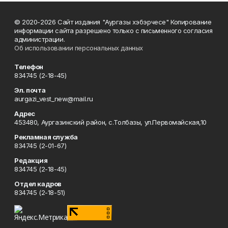
© 2020-2026 Сайт издания "Аургазы хэбэрчесе" Копирование
информации сайта разрешено только с письменного согласия
администрации.
Об использовании персональных данных
Телефон
834745 (2-18-45)
Эл. почта
aurgazi_vest_new@mail.ru
Адрес
453480, Аургазинский район, с.Толбазы, ул.Первомайская,10
Рекламная служба
834745 (2-01-67)
Редакция
834745 (2-18-45)
Отдел кадров
834745 (2-18-51)