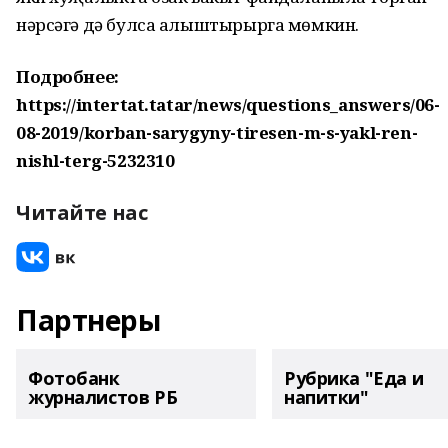
нәрсәгә дә булса алыштырырга мөмкин.
Подробнее:
https://intertat.tatar/news/questions_answers/06-
08-2019/korban-sarygyny-tiresen-m-s-yakl-ren-
nishl-terg-5232310
Читайте нас
Партнеры
Фотобанк
Рубрика "Еда и
журналистов РБ
напитки"