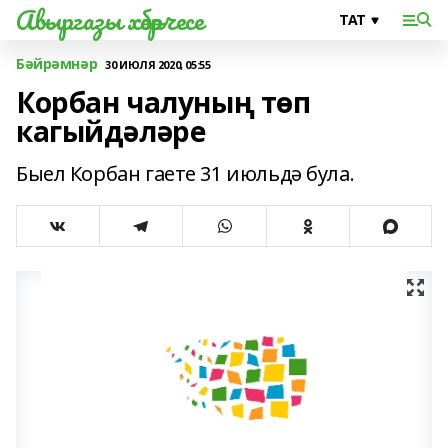
Авыргазы хәбәрчесе
Бәйрәмнәр
30 ИЮЛЯ 2020, 05:55
Корбан чалуның төп
кагыйдәләре
Быел Корбан гаете 31 июльдә була.