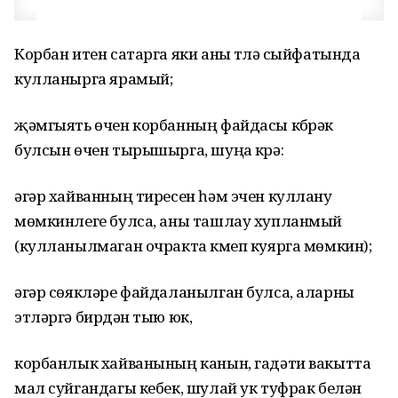
Корбан итен сатарга яки аны түләү сыйфатында
кулланырга ярамый;
җәмгыять өчен корбанның файдасы күбрәк
булсын өчен тырышырга, шуңа күрә:
әгәр хайванның тиресен һәм эчен куллану
мөмкинлеге булса, аны ташлау хупланмый
(кулланылмаган очракта күмеп куярга мөмкин);
әгәр сөякләре файдаланылган булса, аларны
этләргә бирүдән тыю юк,
корбанлык хайванының канын, гадәти вакытта
мал суйгандагы кебек, шулай ук туфрак белән