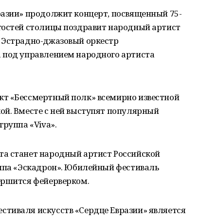
разии» продолжит концерт, посвященный 75-
гостей столицы поздравит народный артист
 Эстрадно-джазовый оркестр
 под управлением народного артиста
т «Бессмертный полк» всемирно известной
ой. Вместе с ней выступят популярный
группа «Viva».
а станет народный артист Российской
уппа «Эскадрон». Юбилейный фестиваль
ершится фейерверком.
тиваля искусств «Сердце Евразии» является