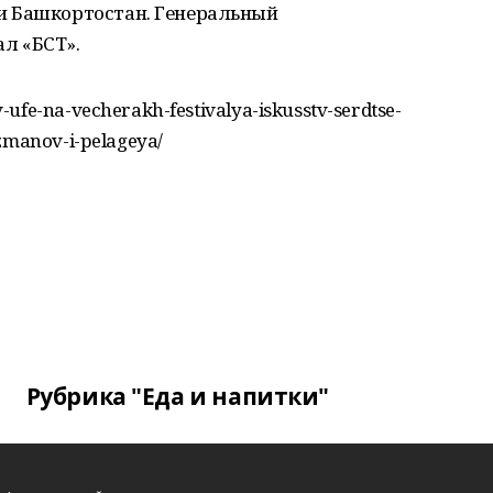
и Башкортостан. Генеральный
л «БСТ».
ufe-na-vecherakh-festivalya-iskusstv-serdtse-
azmanov-i-pelageya/
Рубрика "Еда и напитки"