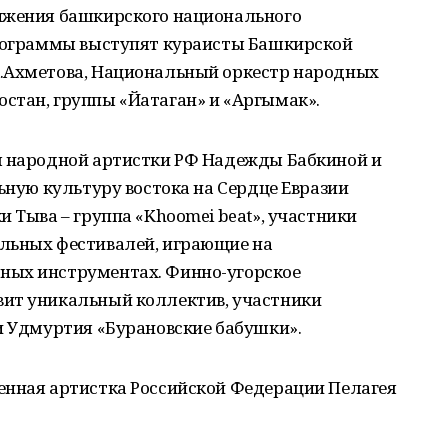
ижения башкирского национального
программы выступят кураисты Башкирской
Х.Ахметова, Национальный оркестр народных
стан, группы «Йатаган» и «Аргымак».
я народной артистки РФ Надежды Бабкиной и
льную культуру востока на Сердце Евразии
и Тыва – группа «Khoomei beat», участники
льных фестивалей, играющие на
ных инструментах. Финно-угорское
ит уникальный коллектив, участники
и Удмуртия «Бурановские бабушки».
енная артистка Российской Федерации Пелагея