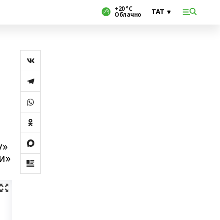
+20 °С
Облачно
у»
и»