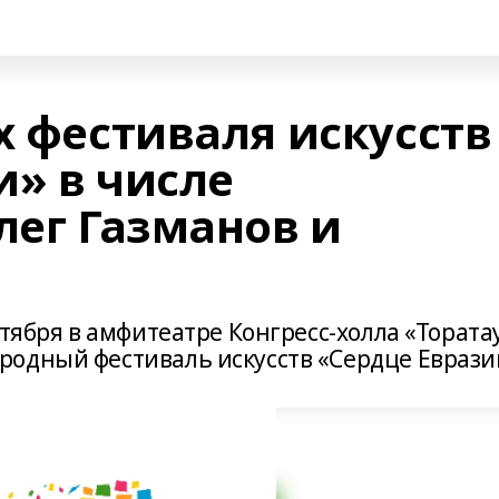
х фестиваля искусств
и» в числе
лег Газманов и
нтября в амфитеатре Конгресс-холла «Тората
родный фестиваль искусств «Сердце Еврази