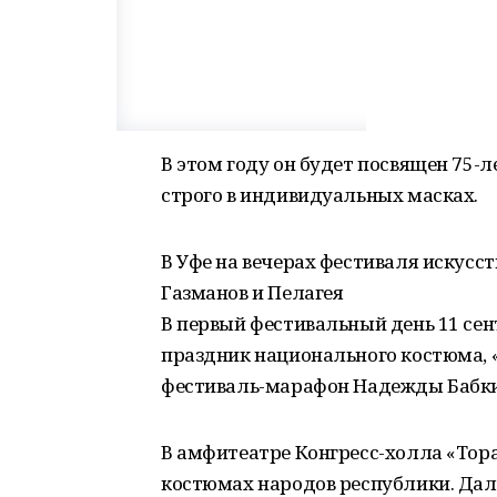
В этом году он будет посвящен 75-
строго в индивидуальных масках.
В Уфе на вечерах фестиваля искусст
Газманов и Пелагея
В первый фестивальный день 11 се
праздник национального костюма, 
фестиваль-марафон Надежды Бабки
В амфитеатре Конгресс-холла «Тор
костюмах народов республики. Дал