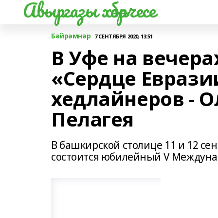
Авыргазы хәбәрчесе
Бәйрәмнәр
7 СЕНТЯБРЯ 2020, 13:51
В Уфе на вечера
«Сердце Еврази
хедлайнеров - О
Пелагея
В башкирской столице 11 и 12 се
состоится юбилейный V Междуна