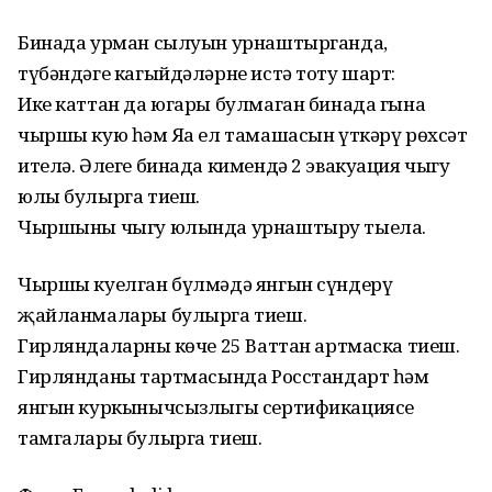
Бинада урман сылуын урнаштырганда,
түбәндәге кагыйдәләрне истә тоту шарт:
Ике каттан да югары булмаган бинада гына
чыршы кую һәм Яңа ел тамашасын үткәрү рөхсәт
ителә. Әлеге бинада кимендә 2 эвакуация чыгу
юлы булырга тиеш.
Чыршыны чыгу юлында урнаштыру тыела.
Чыршы куелган бүлмәдә янгын сүндерү
җайланмалары булырга тиеш.
Гирляндаларның көче 25 Ваттан артмаска тиеш.
Гирлянданың тартмасында Росстандарт һәм
янгын куркынычсызлыгы сертификациясе
тамгалары булырга тиеш.