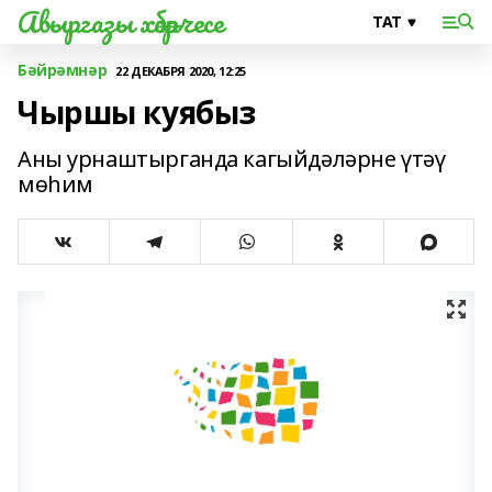
Авыргазы хәбәрчесе
Бәйрәмнәр
22 ДЕКАБРЯ 2020, 12:25
Чыршы куябыз
Аны урнаштырганда кагыйдәләрне үтәү
мөһим