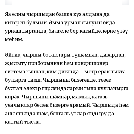
Яңа елны чыршыдан башка күз алдына да
китереп булмый. Әмма урман сылуын өйдә
урнаштырганда, билгеле бер кагыйдәләрне үтәү
мөһим.
Әйтик, чыршы ботаклары түшәмнән, дивардан,
җылыту приборыннан һәм кондиционер
системасыннан, ким дигәндә, 1 метр ераклыкта
булырга тиеш. Чыршыны бизәгәндә, төзек
булган электр гирляндаларын гына кулланырга
кирәк. Чыршыны шәмнәр, мамык, кәгазь
уенчыклар белән бизәргә ярамый. Чыршыда һәм
аның янында шәм, бенгаль утлар яндыру да
катгый тыела.