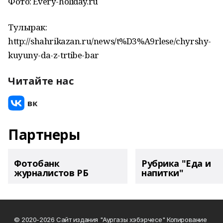
Фото: Every-holiday.ru
Тулырак:
http://shahrikazan.ru/news/t%D3%A9rlese/chyrshy-
kuyuny-da-z-trtibe-bar
Читайте нас
Партнеры
Фотобанк
Рубрика "Еда и
журналистов РБ
напитки"
© 2020-2026 Сайт издания "Аургазы хэбэрчесе" Копирование