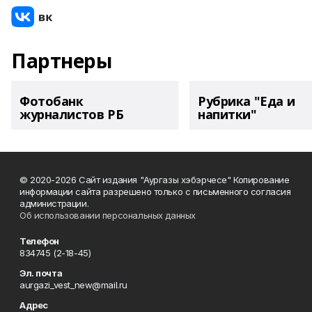
Партнеры
Фотобанк
Рубрика "Еда и
журналистов РБ
напитки"
© 2020-2026 Сайт издания "Аургазы хэбэрчесе" Копирование
информации сайта разрешено только с письменного согласия
администрации.
Об использовании персональных данных
Телефон
834745 (2-18-45)
Эл. почта
aurgazi_vest_new@mail.ru
Адрес