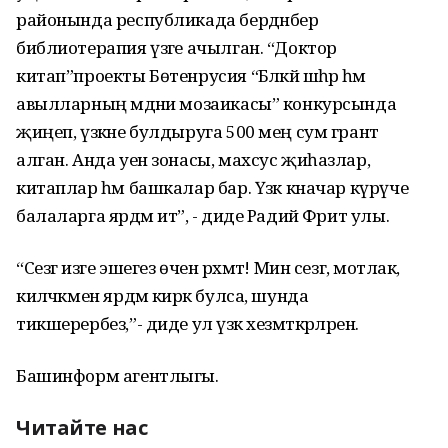
районында республикада бердәнбер
библиотерапия үзәге ачылган. “Доктор
китап”проекты Бөтенрусия “Бәләкәй шәһәр һәм
авылларның мәдәни мозаикасы” конкурсында
җиңеп, үзәкне булдыруга 500 мең сум грант
алган. Анда уен зонасы, махсус җиһазлар,
китаплар һәм башкалар бар. Үзәк кначар күрүче
балаларга ярдәм итә”, - диде Радий Фәрит улы.
“Сезгә изге эшегез өчен рәхмәт! Мин сезгә, мотлак,
киләчәкмен ярдәм кирәк булса, шунда
тикшерербез,”- диде ул үзәк хезмәткәрләренә.
Башинформ агентлыгы.
Читайте нас