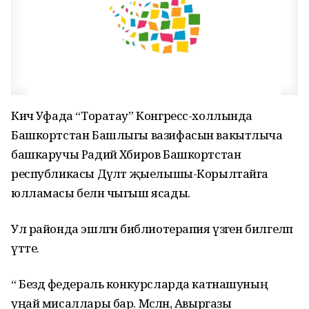
Кичә Уфада “Торатау” Конгресс-холлында
Башкортстан Башлыгы вазифасын вакытлыча
башкаручы Радий Хәбиров Башкортстан
республикасы Дәүләт җыелышы-Корылтайга
юлламасы белән чыгыш ясады.
Ул районда эшләгән библиотерапия үзәген билгеләп
үтте.
“ Бездә федераль конкурсларда катнашуның
уңай мисаллары бар. Мәсәлән, Авыргазы