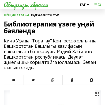
Авыргазы хәбәрчесе
Общие статьи
19 ДЕКАБРЯ 2018, 07:47
Библиотерапия үзәге уңай
бәяләнде
Кичә Уфада “Торатау” Конгресс-холлында
Башкортстан Башлыгы вазифасын
вакытлыча башкаручы Радий Хәбиров
Башкортстан республикасы Дәүләт
җыелышы-Корылтайга юлламасы белән
чыгыш ясады.