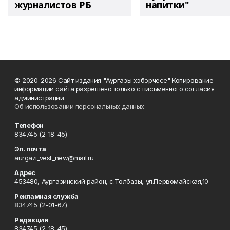
журналистов РБ
напитки"
© 2020-2026 Сайт издания "Аургазы хэбэрчесе" Копирование
информации сайта разрешено только с письменного согласия
администрации.
Об использовании персональных данных
Телефон
834745 (2-18-45)
Эл. почта
aurgazi_vest_new@mail.ru
Адрес
453480, Аургазинский район, с.Толбазы, ул.Первомайская,10
Рекламная служба
834745 (2-01-67)
Редакция
834745 (2-18-45)