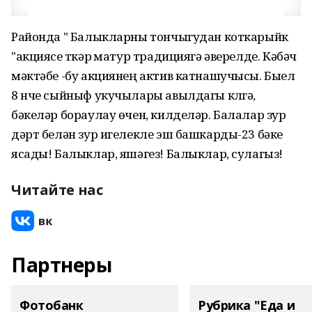
Районда " Балыкларны тончыгудан коткарыйк
"акциясе үткәрү матур традициягә әверелде. Кәбәч
мәктәбе -бу акциянең актив катнашучысы. Быел
8 нче сыйныф укучылары авылдагы күлгә,
бәкеләр бораулау өчен, килделәр. Балалар зур
дәрт белән зур игелекле эш башкарды-23 бәке
ясады! Балыклар, яшәгез! Балыклар, сулагыз!
Читайте нас
Партнеры
Фотобанк
Рубрика "Еда и