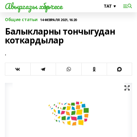
Авыргазы хәбәрчесе
Общие статьи
14 ФЕВРАЛЯ 2021, 16:20
Балыкларны тончыгудан
коткардылар
.