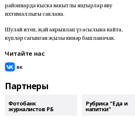
районнарда кыска вакытлы яңгырлар яву
ихтималлыгы саклана.
Шулай итеп, җәй акрынлап үз асылына кайта,
күпләр сагынган җылы көннәр башланачак.
Читайте нас
Партнеры
Фотобанк
Рубрика "Еда и
журналистов РБ
напитки"