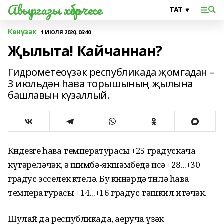
Авыргазы хәбәрчесе
Көнүзәк
1 ИЮЛЯ 2020, 06:40
Җылыта! Кайчаннан?
Гидрометеоүзәк республикада җомгадан –
3 июльдән һава торышының җылына
башлавын күзаллый.
Көндезге һава температурасы +25 градускача
күтәреләчәк, ә шимбә-якшәмбедә исә +28...+30
градус эсселек көтелә. Бу көннәрдә төнлә һава
температурасы +14...+16 градус тәшкил итәчәк.
Шулай да республикада, аеруча үзәк