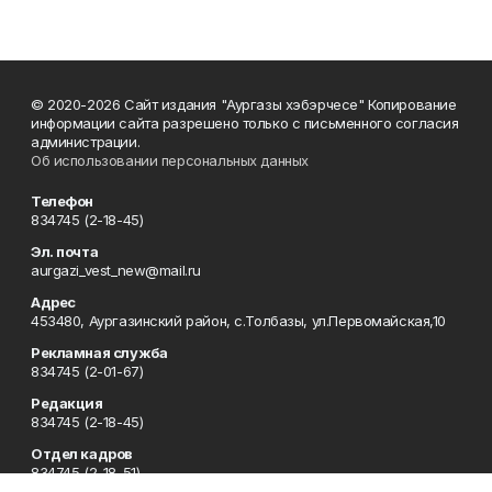
© 2020-2026 Сайт издания "Аургазы хэбэрчесе" Копирование
информации сайта разрешено только с письменного согласия
администрации.
Об использовании персональных данных
Телефон
834745 (2-18-45)
Эл. почта
aurgazi_vest_new@mail.ru
Адрес
453480, Аургазинский район, с.Толбазы, ул.Первомайская,10
Рекламная служба
834745 (2-01-67)
Редакция
834745 (2-18-45)
Отдел кадров
834745 (2-18-51)