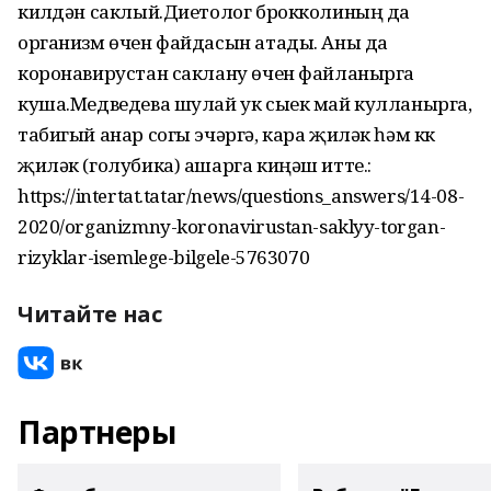
килүдән саклый.Диетолог брокколиның да
организм өчен файдасын атады. Аны да
коронавирустан саклану өчен файланырга
куша.Медведева шулай ук сыек май кулланырга,
табигый анар согы эчәргә, кара җиләк һәм күк
җиләк (голубика) ашарга киңәш итте.:
https://intertat.tatar/news/questions_answers/14-08-
2020/organizmny-koronavirustan-saklyy-torgan-
rizyklar-isemlege-bilgele-5763070
Читайте нас
Партнеры