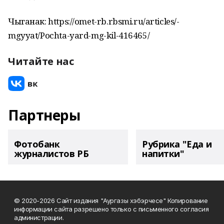
Чыганак: https://omet-rb.rbsmi.ru/articles/-
mgyyat/Pochta-yard-mg-kil-416465/
Читайте нас
Партнеры
Фотобанк
Рубрика "Еда и
журналистов РБ
напитки"
© 2020-2026 Сайт издания "Аургазы хэбэрчесе" Копирование
информации сайта разрешено только с письменного согласия
администрации.