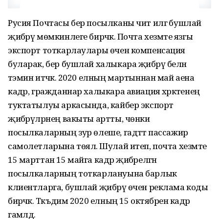
Русия Почтасы бер посылканы чит илгә бушлай
җибәрү мөмкинлеге бирәчәк. Почта хезмәте язгы
экспорт тоткарлаулары өчен компенсация
буларак, бер бушлай халыкара җибәрү белән
тәэмин итәчәк. 2020 елның мартыннан май аена
кадәр, гражданнар халыкара авиация хәрәкәтенең
туктатылуы аркасында, кайбер экспорт
җибәрүләрнең вакыты артты, чөнки
посылкаларның зур өлеше, гадәттә пассажир
самолетларына төялә. Шулай итеп, почта хезмәте
15 марттан 15 майга кадәр җибәрелгән
посылкаларның тоткарлануына барлык
клиентларга, бушлай җибәрү өчен реклама коды
бирәчәк. Тәкъдим 2020 елның 15 октябренә кадәр
гамәлдә.