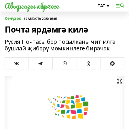
Авыргазы хәбәрчесе
Көнүзәк
19 АВГУСТА 2020, 08:07
Почта ярдәмгә килә
Русия Почтасы бер посылканы чит илгә
бушлай җибәрү мөмкинлеге бирәчәк