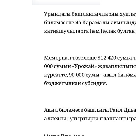
Урындагы башлангычларны хуплау
биләмәсенең Яңа Карамалы авылынд
катнашучыларга һәм һәлак булган
Мемориал төзелеше 812 420 сумга т
000 сумын «Урожай» җаваплылыгы
күрсәтте, 90 000 сумы - авыл биләм
бюджетыннан субсидия.
Авыл биләмәсе башлыгы Раил Диваев
аллеясы» утыртырга планлаштыра