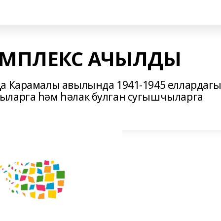
МПЛЕКС АЧЫЛДЫ
ңа Карамалы авылында 1941-1945 еллардаг
ыларга һәм һәлак булган сугышчыларга