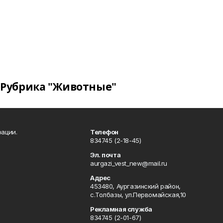
Рубрика "Животные"
ации.
Телефон
834745 (2-18-45)
Эл. почта
aurgazi_vest_new@mail.ru
Адрес
453480, Аургазинский район,
с.Толбазы, ул.Первомайская,10
Рекламная служба
834745 (2-01-67)