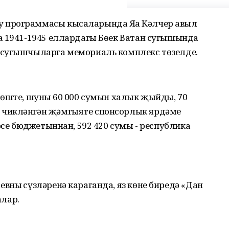
 программасы кысаларында Яңа Кәлчер авыл
а 1941-1945 еллардагы Бөек Ватан сугышында
 сугышчыларга мемориаль комплекс төзелде.
өште, шуның 60 000 сумын халык җыйды, 70
 чикләнгән җәмгыяте спонсорлык ярдәме
әсе бюджетыннан, 592 420 сумы - республика
ның сүзләренә караганда, яз көне биредә «Дан
лар.