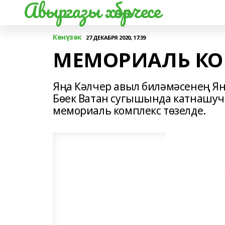
Авыргазы хәбәрчесе
Көнүзәк
27 ДЕКАБРЯ 2020, 17:39
МЕМОРИАЛЬ КО
Яңа Кәлчер авыл биләмәсенең Я
Бөек Ватан сугышында катнашуч
мемориаль комплекс төзелде.