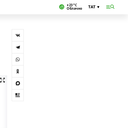
+23 °С
Облачно
ы