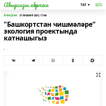
Авыргазы хәбәрчесе
Көнүзәк
31 ЯНВАРЯ 2021, 17:46
"Башкортстан чишмәләре”
экология проектында
катнашыгыз
.