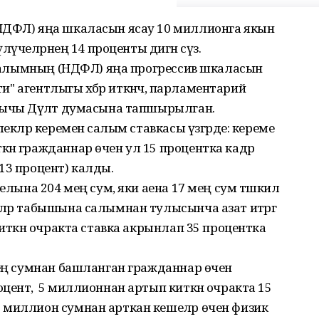
НДФЛ) яңа шкаласын ясау 10 миллионга якын
ләүчеләрнең 14 проценты дигән сүз.
ә салымның (НДФЛ) яңа прогрессив шкаласын
ти" агентлыгы хәбәр иткәнчә, парламентарий
гычы Дәүләт думасына тапшырылган.
екләр кеременә салым ставкасы үзгәрде: кереме
ән гражданнар өчен ул 15 процентка кадәр
 (13 процент) калды.
 елына 204 мең сум, яки аена 17 мең сум тәшкил
ләр табышына салымнан тулысынча азат итәргә
киткән очракта ставка акрынлап 35 процентка
мең сумнан башланган гражданнар өчен
ент, ә 5 миллионнан артып киткән очракта 15
 миллион сумнан арткан кешеләр өчен физик