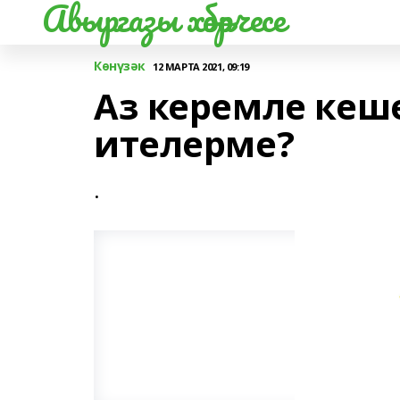
Авыргазы хәбәрчесе
Көнүзәк
12 МАРТА 2021, 09:19
Аз керемле кеш
ителерме?
.