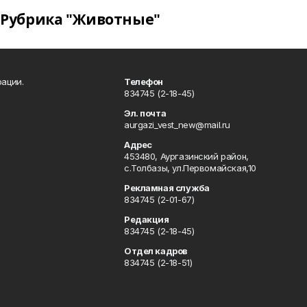
Рубрика "Животные"
ации.
Телефон
834745 (2-18-45)
Эл. почта
aurgazi_vest_new@mail.ru
Адрес
453480, Аургазинский район,
с.Толбазы, ул.Первомайская,10
Рекламная служба
834745 (2-01-67)
Редакция
834745 (2-18-45)
Отдел кадров
834745 (2-18-51)