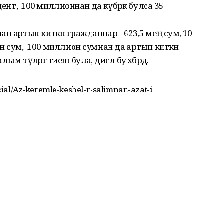
ент, ә 100 миллионнан да күбрәк булса 35
н артып киткән гражданнар - 623,5 мең сум, 10
 сум, ә 100 миллион сумнан да артып киткән
м түләргә тиеш була, диелә бу хәбәрдә.
ocial/Az-keremle-keshel-r-salimnan-azat-i