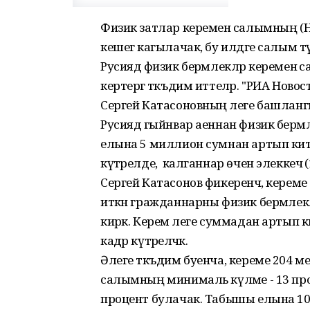
Физик затлар кеременә салымның (
кешегә кагылачак, бу илдәге салым тү
Русиядә физик берәмлекләр керемен
кертергә тәкъдим иттеләр. "РИА Новос
Сергей Катасоновның әлеге башлан
Русиядә гыйнвар аеннан физик берәмл
елына 5 миллион сумнан артып китк
күтәрелде, ә калганнар өчен элеккечә
Сергей Катасонов фикеренчә, кереме
иткән гражданнарны физик берәмлек
кирәк. Керем әлеге суммадан артып 
кадәр күтәреләчәк.
Әлеге тәкъдим буенча, кереме 204 
салымның минималь күләме - 13 проц
процент булачак. Табышы елына 10