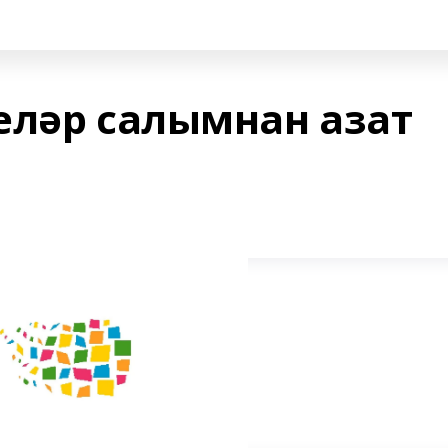
еләр салымнан азат