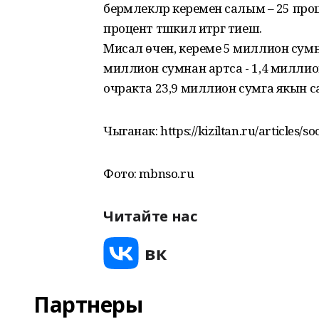
берәмлекләр кеременә салым – 25 проц
процент тәшкил итәргә тиеш.
Мисал өчен, кереме 5 миллион сумна
миллион сумнан артса - 1,4 миллион
очракта 23,9 миллион сумга якын салы
Чыганак: https://kiziltan.ru/articles/s
Фото: mbnso.ru
Читайте нас
Партнеры