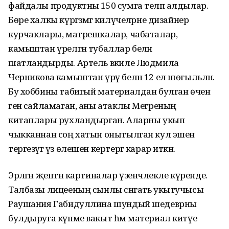
файдалы продуктны 150 сумга теләп алдылар.
Бөре халкы күргәзмәгә килүчеләрне дизайнер
курчаклары, матрешкалар, чабаталар,
камыштан үрелгән тубаллар белән
шатландырды. Артель вәкиле Людмила
Черникова камыштан үрү белән 12 ел шөгыльләнә.
Бу хоббины табигый материалдан булган өчен
генә сайламаган, аны атаклы Мегреның
китаплары рухландырган. Аларны укып
чыкканнан соң хатын онытылган кул эшен
тергезүгә үз өлешен кертергә карар иткән.
Эрләгән җептән картиналар үзенчәлекле күренде.
Талбазы лицееның сынлы сәнгать укытучысы
Раушания Габидуллина шундый шедеврны
булдыруга күпме вакыт һәм материал китүе