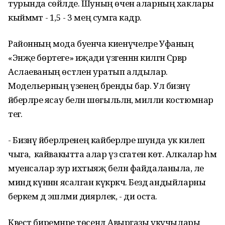
турында сөйләде. Шуның өчен аларның хаклары
кыйммәт - 1,5 - 3 мең сумга кадәр.
Районның мода буенча киенүчеләре Уфаның
«Энҗе бөртеге» иҗади үзәгеннән килгән Сәрвәр
Аслаеваның өстәлен уратып алдылар.
Модельерның үзенең бренды бар. Ул бизәнү
әйберләре ясау белән шөгыльләнә, милли костюмнар
тегә.
- Бизәнү әйберләренең кайберләре шунда ук килеп
чыга, ә кайвакытта алар үз сәгатен көтә. Алкалар һәм
муенсалар зур ихтыяҗ белән файдаланыла, әле
миндә күннән ясалган күкрәкчә. Бездә андыйларны
беркем дә эшләми диярлек, - ди оста.
Квест биремнәре төсендә Авыргазы укучылары