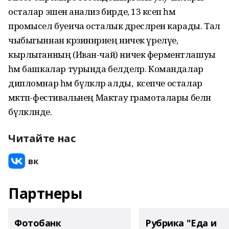
осталар эшенә анализ бирде, 13 кәсеп һәм
промысел буенча осталык дәресләрен карады. Тал
чыбыгыннан кәрзиннәрнең ничек үрелүе,
кырлыганның (Иван-чай) ничек ферментлашуы
һәм башкалар турында белделәр. Командалар
дипломнар һәм бүләкләр алды, ә кәсепче осталар
мәктәп-фестивальнең Мактау грамоталары белән
бүләкләнде.
Читайте нас
Партнеры
Фотобанк
Рубрика "Еда и