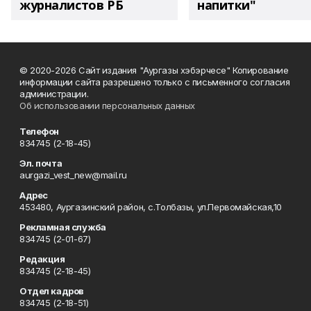
журналистов РБ
напитки"
© 2020-2026 Сайт издания "Аургазы хэбэрчесе" Копирование
информации сайта разрешено только с письменного согласия
администрации.
Об использовании персональных данных
Телефон
834745 (2-18-45)
Эл. почта
aurgazi_vest_new@mail.ru
Адрес
453480, Аургазинский район, с.Толбазы, ул.Первомайская,10
Рекламная служба
834745 (2-01-67)
Редакция
834745 (2-18-45)
Отдел кадров
834745 (2-18-51)