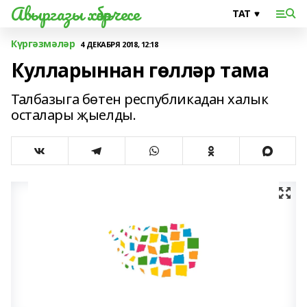
Авыргазы хәбәрчесе
Күргәзмәләр
4 ДЕКАБРЯ 2018, 12:18
Кулларыннан гөлләр тама
Талбазыга бөтен республикадан халык
осталары җыелды.