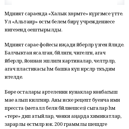
Мәдәният сараенда «Халык хөрмәте» күргәзмәсе үтте.
Ул «Альтаир» өстәмә белем бирү учреждениесе
нигезендә оештырылды.
Мәдәният сарае фойесы иҗади әйберләр үзәгенә әйләнде.
Балчыктан ясалган, бәйләнгән, чигелгән, агач
әйберләр, йоннан эшләнгән картиналар, челтәрләр,
агач пластикасы һәм башка күп нәрсәләр тәкъдим
ителде.
Бөре осталары артеленнән кунаклар көнбагыш
мае алып килгәннәр. Аны иске рецепт буенча имән
пресста (металл белән бәйләнешсез) сыгалар һәм
«тере» дип атыйлар, чөнки аңарда химикатлар,
зарарлы өстәмәләр юк. 200 граммлы шешәдәге