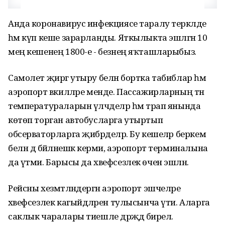
Анда коронавирус инфекциясе таралу теркәлде
һәм күп кеше зарарланды. Яткылыкта эшләгән 10
мең кешенең 1800-е - безнең яҡташларыбыз.
Самолет җиргә утыру белән бортка табиблар һәм
аэропорт вәкилләре менде. Пассажирларның тән
температураларын үлчәделәр һәм трап янында
көтөп торган автобусларга утыртып
обсерваторларга җибәрделәр. Бу кешеләр беркем
белн дә бәйләнешкә керми, аэропорт терминалына
да үтми. Барысы да хвефсезлек өчен эшләнә.
Рейсны хезмәтләндергән аэропорт эшчеләре
хәвефсезлек кагыйдәләрен тулысынча үти. Аларга
саклык чаралары тиешле дәрәҗәдә бирелә.