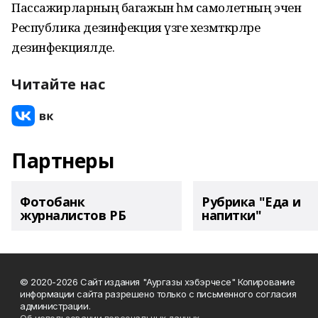
Пассажирларның багажын һәм самолетның эчен
Республика дезинфекция үзәге хезмәткәрләре
дезинфекцияләде.
Читайте нас
Партнеры
Фотобанк
Рубрика "Еда и
журналистов РБ
напитки"
© 2020-2026 Сайт издания "Аургазы хэбэрчесе" Копирование
информации сайта разрешено только с письменного согласия
администрации.