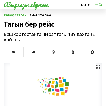
Авыргазы хәбәрчесе
Хәвефсезлек
13 МАЯ 2020, 09:40
Тагын бер рейс
Башкортостанга чираттагы 139 вахтачы
кайтты.