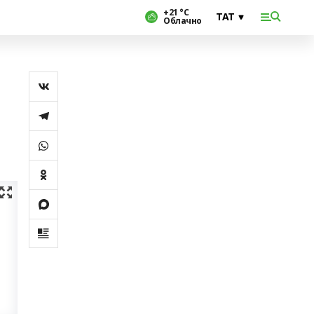
+21 °С
Облачно