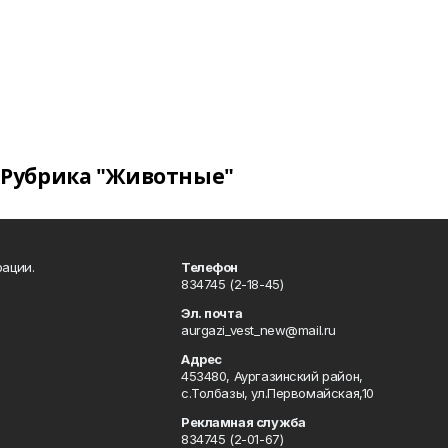
Рубрика "Животные"
ации.
Телефон
834745 (2-18-45)
Эл. почта
aurgazi_vest_new@mail.ru
Адрес
453480, Аургазинский район,
с.Толбазы, ул.Первомайская,10
Рекламная служба
834745 (2-01-67)