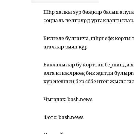
Шәһәр халкы зур бөҗәкләр басып алуга
социаль челтәрләрдә уртаклаштылар
Билгеле булганча, шәһәргә ефәк корты
агачлар зыян күрә.
Бакчачылар бу корттан бернинди хим
елга нәтиҗәләрнең бик җитди булырг
күренешнең бер сәбәбе итеп җылы 
Чыганак: bash.news
Фото: bash.news