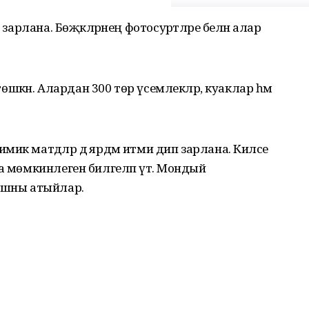
 зарлана. Бөҗәкләрнең фотосурәтләре белән алар
.
 төшкән. Алардан 300 төр үсемлекләр, куаклар һәм
ик матдәләр дә ярдәм итми дип зарлана. Киләсе
а мөмкинлеген билгеләп үтә. Мондый
кышны атыйлар.