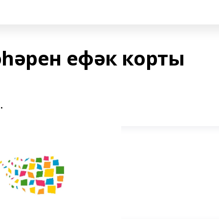
һәрен ефәк корты
.