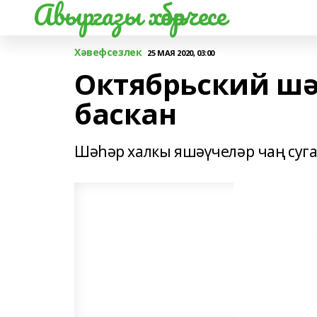
Авыргазы хәбәрчесе
Хәвефсезлек
25 МАЯ 2020, 03:00
Октябрьский шә
баскан
Шәһәр халкы яшәүчеләр чаң суга