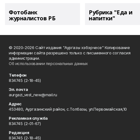
Фотобанк
Рубрика "Еда и
журналистов РБ
напитки"
© 2020-2026 Сайт издания "Аургазы хэбэрчесе" Копирование
информации сайта разрешено только с письменного согласия
администрации.
Об использовании персональных данных
Телефон
834745 (2-18-45)
Эл. почта
aurgazi_vest_new@mail.ru
Адрес
453480, Аургазинский район, с.Толбазы, ул.Первомайская,10
Рекламная служба
834745 (2-01-67)
Редакция
834745 (2-18-45)