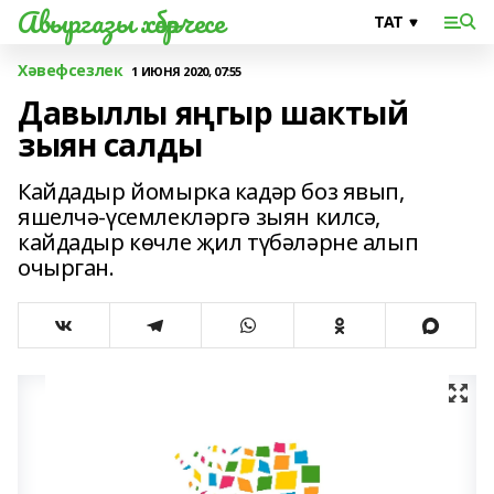
Авыргазы хәбәрчесе
Хәвефсезлек
1 ИЮНЯ 2020, 07:55
Давыллы яңгыр шактый
зыян салды
Кайдадыр йомырка кадәр боз явып,
яшелчә-үсемлекләргә зыян килсә,
кайдадыр көчле җил түбәләрне алып
очырган.