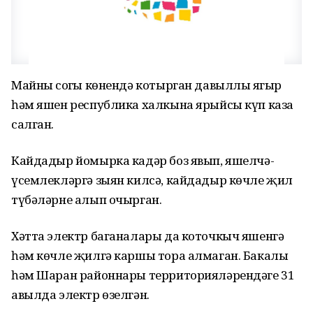
Майның соңгы көнендә котырган давыллы яңгыр
һәм яшен республика халкына ярыйсы күп каза
салган.
Кайдадыр йомырка кадәр боз явып, яшелчә-
үсемлекләргә зыян килсә, кайдадыр көчле җил
түбәләрне алып очырган.
Хәтта электр баганалары да коточкыч яшенгә
һәм көчле җилгә каршы тора алмаган. Бакалы
һәм Шаран районнары территорияләрендәге 31
авылда электр өзелгән.