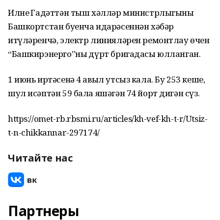
Илнең Гадәттән тыш хәлләр министрлыгының
Башкортстан буенча идарәсеннән хәбәр
итүләренчә, электр линияләрен ремонтлау өчен
“Башкирэнерго”ның дүрт бригадасы юлланган.
1 июнь иртәсенә 4 авыл утсыз кала. Бу 253 кеше,
шул исәптән 59 бала яшәгән 74 йорт дигән сүз.
https://omet-rb.rbsmi.ru/articles/kh-vef-kh-t-r/Utsiz-
t-n-chikkannar-297174/
Читайте нас
Партнеры