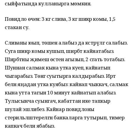
сыйфатында кулланырга мөмкин.
Повидло өчен: 3 кг слива, 3 кг шикәр комы, 1,5
стакан су.
Сливаны юып, төшен алабыз да кәстрүлгә салабыз.
Суга шикәр комы кушып, ширбәт кайнатабыз.
Ширбәтны җимеш өстенә агызып, 2 сәгать тотабыз.
Шуннан салмак кына утка куеп, кайнатып
чыгарабыз. Төнгә суытырга калдырабыз. Иртә
белән яңадан утка куябыз: кайнап чыккач, салмак
кына утта тагын 10 минут кайнатып алабыз.
Тулысынча суынгач, кабаттан ике тапкыр
шулай эшлибез. Кайнар повидлоны
стерильләштерелгән банкаларга тутырып, тимер
капкач белән ябабыз.