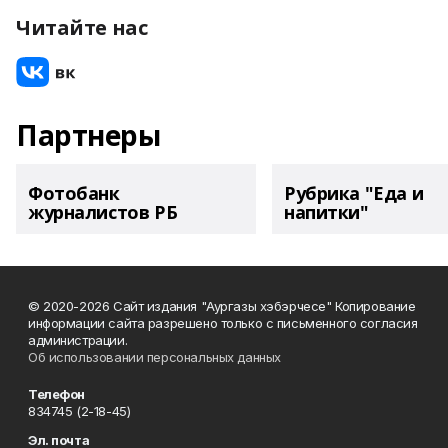
Читайте нас
Партнеры
Фотобанк
Рубрика "Еда и
журналистов РБ
напитки"
© 2020-2026 Сайт издания "Аургазы хэбэрчесе" Копирование
информации сайта разрешено только с письменного согласия
администрации.
Об использовании персональных данных
Телефон
834745 (2-18-45)
Эл. почта