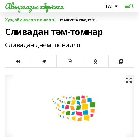
Авыргазы хәбәрчесе
Хуҗабикәләр почмагы
19 АВГУСТА 2020, 12:35
Сливадан тәм-томнар
Сливадан дңем, повидло