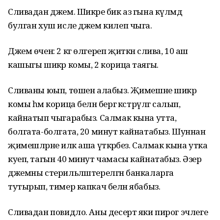
Сливадан джем. Шикәре бик аз гына күләмдә
булган хуш исле джем килеп чыга.
Джем өчен: 2 кг өлгереп җиткән слива, 10 аш
кашыгы шикәр комы, 2 корица таягы.
Сливаны юып, төшен алабыз. Җимешне шикәр
комы һәм корица белән бергә кәстрүлгә салып,
кайнатып чыгарабыз. Салмак кына утта,
болгата-болгата, 20 минут кайнатабыз. Шуннан
җимешләрне иләк аша үткәрәбез. Салмак кына утка
куеп, тагын 40 минут чамасы кайнатабыз. Әзер
джемны стерильләштерелгән банкаларга
тутырып, тимер капкач белән ябабыз.
Сливадан повидло. Аны десерт яки пирог эчлеге