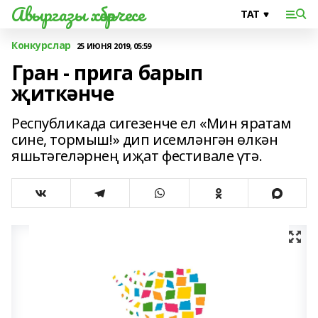
Авыргазы хәбәрчесе
Конкурслар
25 ИЮНЯ 2019, 05:59
Гран - прига барып
җиткәнче
Республикада сигезенче ел «Мин яратам
сине, тормыш!» дип исемләнгән өлкән
яшьтәгеләрнең иҗат фестивале үтә.