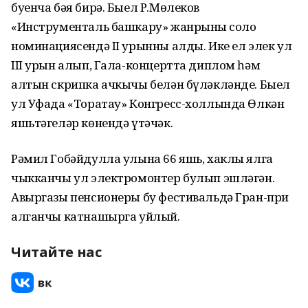
буенча бәя бирә. Быел Р.Мөлеков
«Инструменталь башкару» жанрының соло
номинациясендә II урынны алды. Ике ел элек ул
III урын алып, Гала-концертта диплом һәм
алтын скрипка ачкычы белән бүләкләнде. Быел
ул Уфада «Торатау» Конгресс-холлында Өлкән
яшьтәгеләр көнендә үтәчәк.
Рәмил Гобәйдулла улына 66 яшь, хаклы ялга
чыкканчы ул электромонтер булып эшләгән.
Авыргазы пенсионеры бу фестивальдә Гран-при
алганчы катнашырга уйлый.
Читайте нас