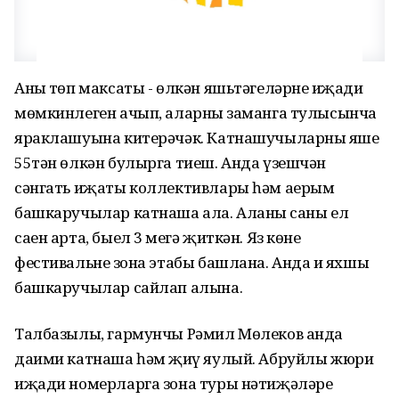
Аның төп максаты - өлкән яшьтәгеләрнең иҗади
мөмкинлеген ачып, аларның заманга тулысынча
яраклашуына китерәчәк. Катнашучыларның яше
55тән өлкән булырга тиеш. Анда үзешчән
сәнгать иҗаты коллективлары һәм аерым
башкаручылар катнаша ала. Аланың саны ел
саен арта, быел 3 меңгә җиткән. Яз көне
фестивальнең зона этабы башлана. Анда иң яхшы
башкаручылар сайлап алына.
Талбазылы, гармунчы Рәмил Мөлеков анда
даими катнаша һәм җиңү яулый. Абруйлы жюри
иҗади номерларга зона туры нәтиҗәләре