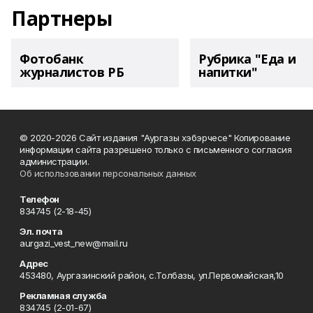
Партнеры
Фотобанк
Рубрика "Еда и
журналистов РБ
напитки"
© 2020-2026 Сайт издания "Аургазы хэбэрчесе" Копирование
информации сайта разрешено только с письменного согласия
администрации.
Об использовании персональных данных
Телефон
834745 (2-18-45)
Эл. почта
aurgazi_vest_new@mail.ru
Адрес
453480, Аургазинский район, с.Толбазы, ул.Первомайская,10
Рекламная служба
834745 (2-01-67)