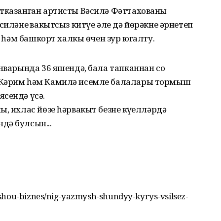
тказанган артисты Вәсилә Фәттахованың
силәнең вакытсыз китүе әле дә йөрәкне әрнетеп
ар һәм башкорт халкы өчен зур югалту.
нварында 36 яшендә, бала тапканнан соң
 Кәрим һәм Камилә исемле балалары тормыш
сендә үсә.
, ихлас йөзе һәрвакыт безнең күңелләрдә
дә булсын...
shou-biznes/nig-yazmysh-shundyy-kyrys-vsilsez-