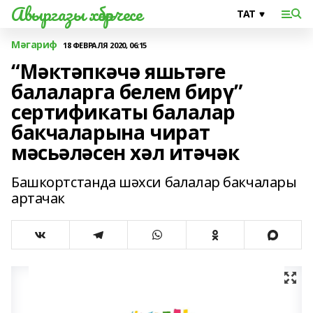
Авыргазы хәбәрчесе
Мәгариф
18 ФЕВРАЛЯ 2020, 06:15
“Мәктәпкәчә яшьтәге
балаларга белем бирү”
сертификаты балалар
бакчаларына чират
мәсьәләсен хәл итәчәк
Башкортстанда шәхси балалар бакчалары
артачак