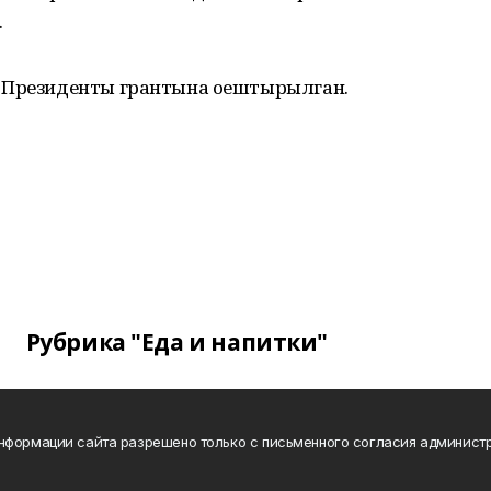
.
е Президенты грантына оештырылган.
Рубрика "Еда и напитки"
нформации сайта разрешено только с письменного согласия администр