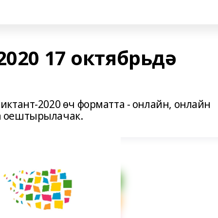
2020 17 октябрьдә
ктант-2020 өч форматта - онлайн, онлайн
 оештырылачак.