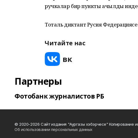
ручкалар бирү пункты ачылды инде
Тоталь диктант Русия Федерацияс
Читайте нас
Партнеры
Фотобанк журналистов РБ
© 2020-2026 Сайт издания "Аургазы хэбэрчесе" Копирование и
Об использовании персональных данных