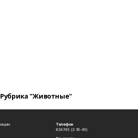
Рубрика "Животные"
ации.
Телефон
834745 (2-18-45)