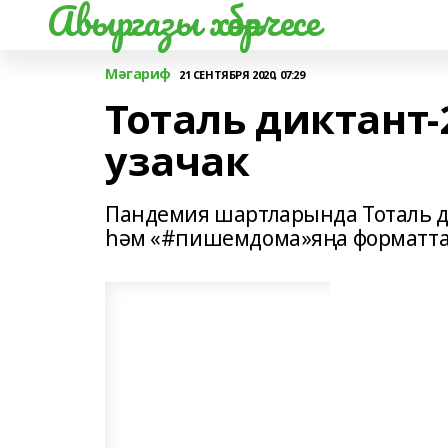
Авыргазы хәбәрчесе
Мәгариф
21 СЕНТЯБРЯ 2020, 07:29
Тоталь диктант-
узачак
Пандемия шартларында Тоталь ди
һәм «#пишемдома»яңа форматта