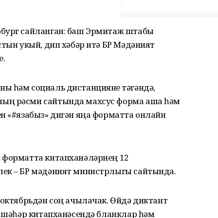
рбург сайланган: баш Эрмитаж штабы
стын укый, дип хәбәр итә БР Мәдәният
е.
ы һәм социаль дистанцияне үтәгәндә,
ың рәсми сайтында махсус форма аша һәм
ен «#язабыз» дигән яңа форматта онлайн
 форматта китапханәләрнең 12
лек – БР мәдәният министрлыгы сайтында.
 октябрьдән соң ачылачак. Өйдә диктант
к шәһәр китапханәсендә бланклар һәм