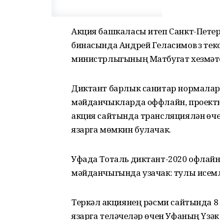
Акция башкаласы итеп Санкт-Пете
бинасында Андрей Геласимов үз тек
министрлыгының Матбугат хезмәт
Диктант барлык санитар нормаларн
мәйданчыкларда оффлайн, проектн
акция сайтында трансляцияләнү өч
язарга мөмкин булачак.
Уфада Тоталь диктант-2020 офлайн
мәйданчыгында узачак: тулы исем
Теркәлү акциянең рәсми сайтында 8
язарга теләүчеләр өчен Уфаның Үзә