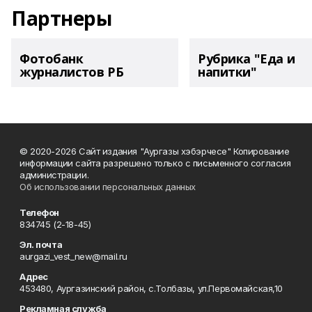
Партнеры
Фотобанк
Рубрика "Еда и
журналистов РБ
напитки"
© 2020-2026 Сайт издания "Аургазы хэбэрчесе" Копирование
информации сайта разрешено только с письменного согласия
администрации.
Об использовании персональных данных
Телефон
834745 (2-18-45)
Эл. почта
aurgazi_vest_new@mail.ru
Адрес
453480, Аургазинский район, с.Толбазы, ул.Первомайская,10
Рекламная служба