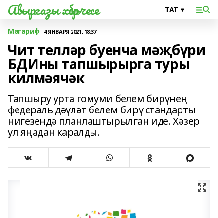
Авыргазы хәбәрчесе
Мәгариф
4 ЯНВАРЯ 2021, 18:37
Чит телләр буенча мәҗбүри
БДИны тапшырырга туры
килмәячәк
Тапшыру урта гомуми белем бирүнең
федераль дәүләт белем бирү стандарты
нигезендә планлаштырылган иде. Хәзер
ул яңадан каралды.