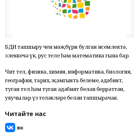
БДИ тапшыру өчен мәҗбүри булган исемлектә,
элеккечә үк, рус теле һәм математика гына бар.
Чит тел, физика, химия, информатика, биология,
география, тарих, җәмгыять белеме, әдәбият,
туган тел һәм туган әдәбият белән беррәттән,
укучылар үз теләкләре белән тапшырачак.
Читайте нас