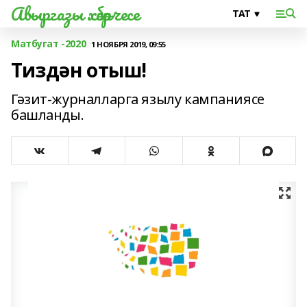
Авыргазы хәбәрчесе
Матбугат -2020
1 НОЯБРЯ 2019, 09:55
Тиздән отыш!
Гәзит-журналларга язылу кампаниясе
башланды.