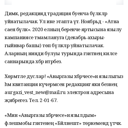
Димәк, редакциядә традиция буенча бүләкләр
уйнатылачак. Ул ике этапта үтә. Ноябрьдә - «Атна
саен бүләк». 2020 елның беренче яртысына язылу
кампаниясе тәмамлануга (декабрь ахыры-
гыйнвар башы) төп бүләкләр уйнатылачак.
Аларның нинди булуы турында гәзитнең киләсе
саннарында хәбәр итәрбез.
Хөрмәтле дуслар! «Авыргазы хәбәрчесе»нә язылыгыз
һәм квитанция күчермәсен редакциягә яки безнең
aurgazi_vest_new@mail.ru электрон адресына
җибәрегез. Тел. 2-01-67.
«Мин «Авыргазы хәбәрчесе»нә язылдым»
флешмобы гәзитенең «Бәйләнештә» төркемендә үтәчәк.