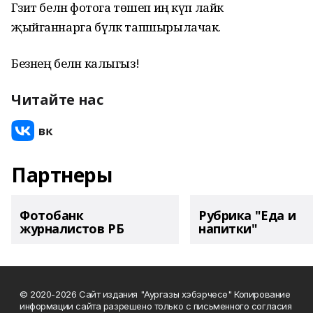
Гәзит белән фотога төшеп иң күп лайк
җыйганнарга бүләк тапшырылачак.
Безнең белән калыгыз!
Читайте нас
Партнеры
Фотобанк
Рубрика "Еда и
журналистов РБ
напитки"
© 2020-2026 Сайт издания "Аургазы хэбэрчесе" Копирование
информации сайта разрешено только с письменного согласия