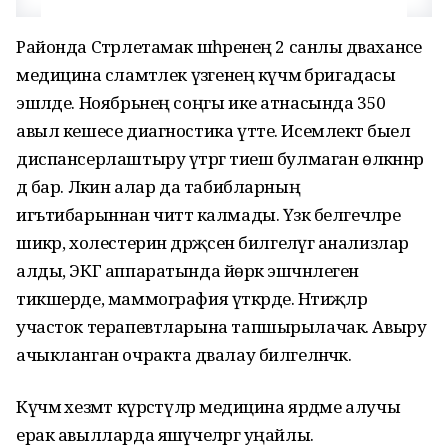
Районда Стәрлетамак шәһәренең 2 санлы дәваханәсе
медицина сәламәтлек үзәгенең күчмә бригадасы
эшләде. Ноябрьнең соңгы ике атнасында 350
авыл кешесе диагностика үтте. Исемлектә быел
диспансерлаштыру үтәргә тиеш булмаган өлкәннәр
дә бар. Ләкин алар да табибларның
игътибарыннан читтә калмады. Үзәк белгечләре
шикәр, холестерин дәрәҗәсен билгеләүгә анализлар
алды, ЭКГ аппаратында йөрәк эшчәнлеген
тикшерде, маммография үткәрде. Нәтиҗәләр
участок терапевтларына тапшырылачак. Авыру
ачыкланган очракта дәвалау билгеләнәчәк.
Күчмә хезмәт күрсәтүләр медицина ярдәме алучы
ерак авылларда яшәүчеләргә уңайлы.