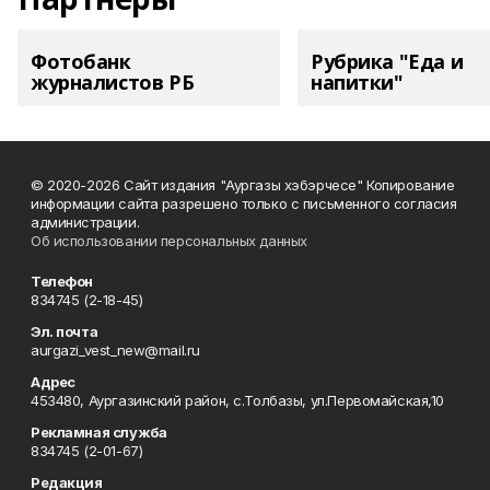
Фотобанк
Рубрика "Еда и
журналистов РБ
напитки"
© 2020-2026 Сайт издания "Аургазы хэбэрчесе" Копирование
информации сайта разрешено только с письменного согласия
администрации.
Об использовании персональных данных
Телефон
834745 (2-18-45)
Эл. почта
aurgazi_vest_new@mail.ru
Адрес
453480, Аургазинский район, с.Толбазы, ул.Первомайская,10
Рекламная служба
834745 (2-01-67)
Редакция