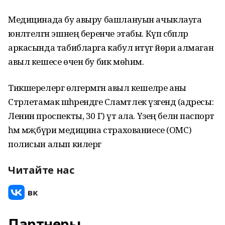
Медицинада бу авыру башлануын ачыклауга
юнәлтелгән эшнең беренче этабы. Күп сәбәпләр
аркасында табибларга кабул итүгә йөри алмаган
авыл кешесе өчен бу бик мөһим.
Тикшерелергә өлгермәгән авыл кешеләре аны
Стәрлетамак шәһәрендәге Сәламәтлек үзәгендә (адресы:
Ленин проспекты, 30 Г) үтә ала. Үзең белән паспорт
һәм мәҗбүри медицина страхованиесе (ОМС)
полисын алып килергә
Читайте нас
Партнеры