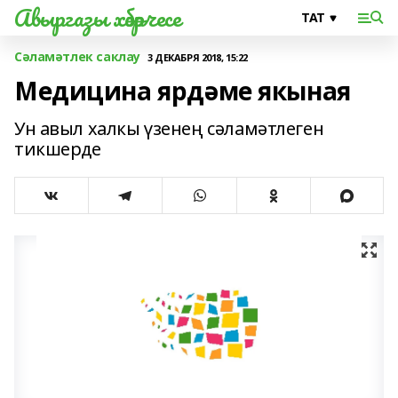
Авыргазы хәбәрчесе
Сәламәтлек саклау
3 ДЕКАБРЯ 2018, 15:22
Медицина ярдәме якыная
Ун авыл халкы үзенең сәламәтлеген
тикшерде