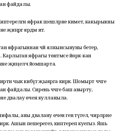
тан файдалы.
ә. Киптерелгән яфрак шешләрне киметә, какырыкны
 җиңәргә ярдәм итә.
ан яфрагыннан чәй ялкынсынуны бетерә,
 Карлыган яфрагы төнәтмәсе йөрәк-кан
чне җиңелчә йомшарта.
е иртән чык кибүгә җыярга кирәк. Шомырт чәчәге
дан файдалы. Сирень чәчәге баш авырту,
әрне дәвалау өчен кулланыла.
алы, аны дәвалану өчен генә түгел, чирләрне
ирәк. Ашын пешерегез, киптереп куегыз. Яшь