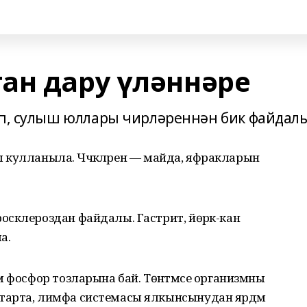
ан дару үләннәре
пп, сулыш юллары чирләреннән бик файдалы
ры кулланыла. Чәчәкләрен — майда, яфракларын
осклероздан файдалы. Гастрит, йөрәк-кан
а.
м фосфор тозларына бай. Төнәтмәсе организмны
тарта, лимфа системасы ялкынсынудан ярдәм