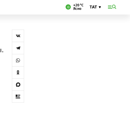
+20 °С
Ясно
.