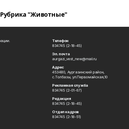
Рубрика "Животные"
ации.
Телефон
834745 (2-18-45)
Эл. почта
aurgazi_vest_new@mail.ru
Адрес
453480, Аургазинский район,
с.Толбазы, ул.Первомайская,10
Рекламная служба
834745 (2-01-67)
Редакция
834745 (2-18-45)
Отдел кадров
834745 (2-18-51)