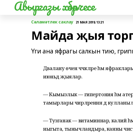
Авыргазы хәбәрчесе
Сәламәтлек саклау
21 МАЯ 2019, 13:21
Майда җыя торг
Үги ана яфрагы салкын тию, гри
Дәвалану өчен чәчәкләре һәм яфракла
июньдә җыялар.
— Кымызлык — гипертония һәм атер
тамырлары чирләреннән дә кулланыл
— Тузганак — витаминнар, калий һә
ныгыта, тынычландыра, канны чис