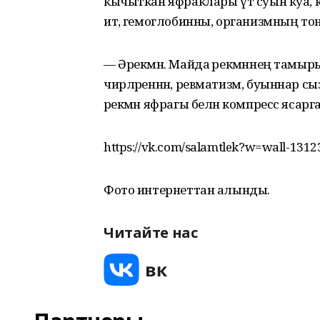
кычыткан яфраклары үт суын куа, 
итә, гемоглобинны, организмның то
— Әрекмән. Майда әрекмәннең тамы
чирләреннән, ревматизм, буыннар с
әрекмән яфрагы белән компресс ясарга
https://vk.com/salamtlek?w=wall-131
Фото интернеттан алынды.
Читайте нас