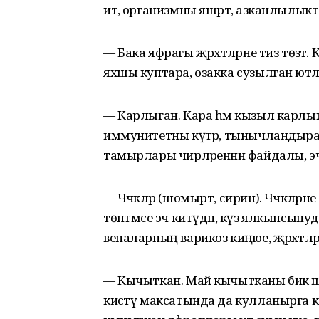
итә, организмны яшәртә, азканлылык
— Бака яфрагы җәрәхәтләрне тиз төзәт
яхшы куптара, озакка сузылган ютәлне
— Карлыган. Кара һәм кызыл карлыг
иммунитетны күтәрә, тынычландыра.
тамырлары чирләреннән файдалы, э
— Чәчәкләр (шомырт, сирин). Чәчәкләрн
төнәтмәсе эч китүдән, күз ялкынсыну
веналарның варикоз киңәюе, җәрәхәтл
— Кычыткан. Май кычытканы бик шиф
кисәтү максатында да кулланырга к