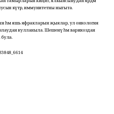
кан тамырларын киңәйтә, ялкынсынудан ярдәм
нусын күтәрә, иммунитетны ныгыта.
рын һәм яшь яфракларын җыялар, ул онкология
ызлаудан кулланыла. Шешенү һәм варикоздан
 була.
233848_6614