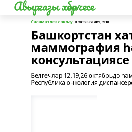
Авыргазы хәбәрчесе
Сәламәтлек саклау
8 ОКТЯБРЯ 2019, 09:10
Башкортстан х
маммография һ
консультациясе 
Белгечләр 12,19,26 октябрьдә һә
Республика онкология диспансере