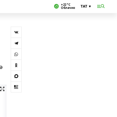
+22 °С
Облачно
ә