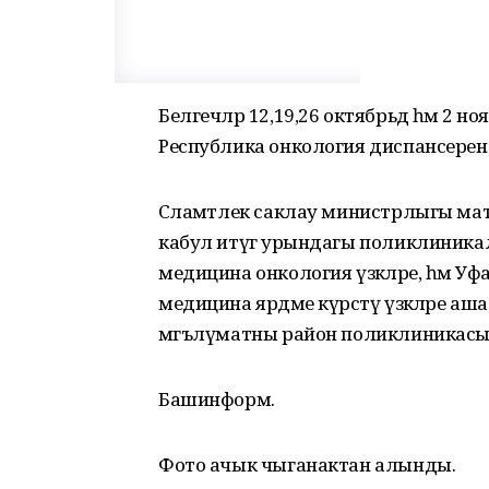
Белгечләр 12,19,26 октябрьдә һәм 2 н
Республика онкология диспансеренда
Сәламәтлек саклау министрлыгы матбу
кабул итүгә урындагы поликлиник
медицина онкология үзәкләре, һәм Уф
медицина ярдәме күрсәтү үзәкләре 
мәгълүматны район поликлиникасы
Башинформ.
Фото ачык чыганактан алынды.