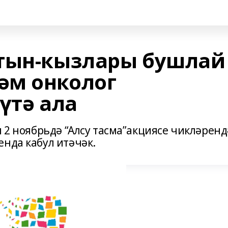
атын-кызлары бушлай
әм онколог
үтә ала
м 2 ноябрьдә “Алсу тасма”акциясе чикләренд
нда кабул итәчәк.