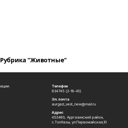
Рубрика "Животные"
ации.
Телефон
834745 (2-18-45)
Эл. почта
aurgazi_vest_new@mail.ru
Адрес
453480, Аургазинский район,
с.Толбазы, ул.Первомайская,10