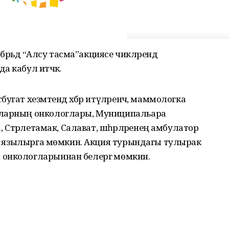
оябрьдә “Алсу тасма”акциясе чикләрендә
 кабул итәчәк.
гат хезмәтендә хәбәр итүләренчә, маммологка
аларның онкологлары, Муниципальара
а, Стәрлетамак, Салават, шәһәрләренең амбулатор
аша язылырга мөмкин. Акция турындагы тулырак
 онкологларыннан белергә мөмкин.