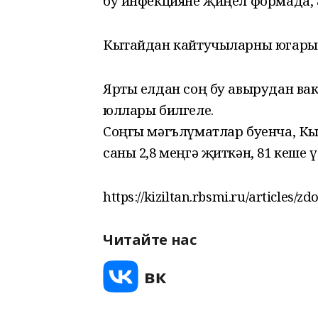
бу инфекцияне җиңел формада, ая
Кытайдан кайтучыларны югары 
Ярты елдан соң бу авырудан ва
юллары билгеле.
Соңгы мәгълүматлар буенча, К
саны 2,8 меңгә җиткән, 81 кеше ү
https://kiziltan.rbsmi.ru/articles/z
Читайте нас