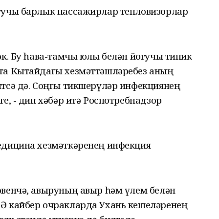
тучы барлык пассажирлар тепловизорлар
әк. Бу һава-тамчы юлы белән йогучы типик
та Кытайдагы хезмәттәшләребез аның
итсә дә. Соңгы тикшерүләр инфекциянең
е, - дип хәбәр итә Роспотребнадзор
едицина хезмәткәренең инфекция
әвенчә, авыруның авыр һәм үлем белән
Ә кайбер очракларда Ухань кешеләренең