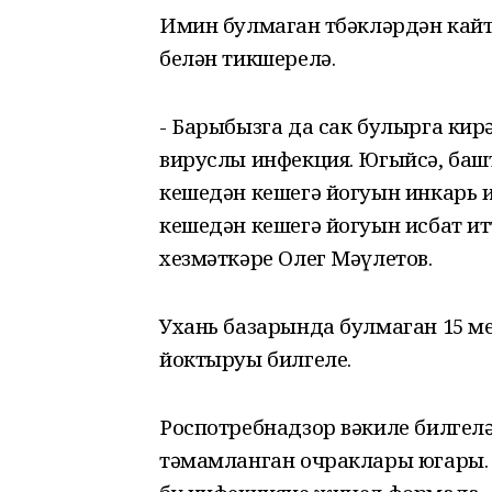
Имин булмаган төбәкләрдән кай
белән тикшерелә.
- Барыбызга да сак булырга кир
вируслы инфекция. Югыйсә, баш
кешедән кешегә йогуын инкарь 
кешедән кешегә йогуын исбат итт
хезмәткәре Олег Мәүлетов.
Ухань базарында булмаган 15 м
йоктыруы билгеле.
Роспотребнадзор вәкиле билгел
тәмамланган очраклары югары. 