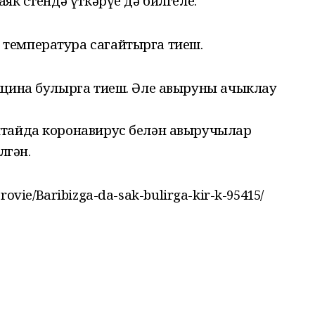
к өстендә үткәрүе дә билгеле.
температура сагайтырга тиеш.
кцина булырга тиеш. Әле авыруны ачыклау
ытайда коронавирус белән авыручылар
лгән.
dorovie/Baribizga-da-sak-bulirga-kir-k-95415/