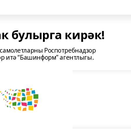
к булырга кирәк!
 самолетларны Роспотребнадзор
әр итә “Башинформ” агентлыгы.