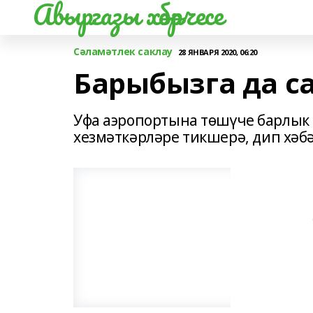
Авыргазы хәбәрчесе
Сәламәтлек саклау
28 ЯНВАРЯ 2020, 06:20
Барыбызга да са
Уфа аэропортына төшүче барлык
хезмәткәрләре тикшерә, дип хәб