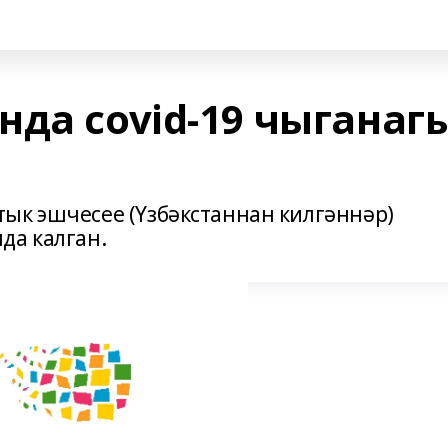
нда covid-19 чыганаг
ык эшчесее (Үзбәкстаннан килгәннәр)
да калган.