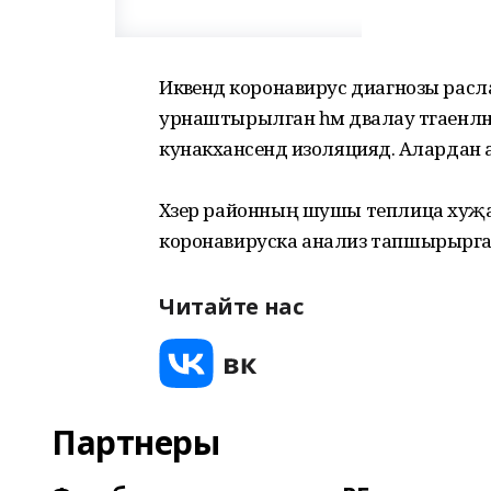
Икәвендә коронавирус диагнозы рас
урнаштырылган һәм дәвалау тәгаенләнгә
кунакханәсендә изоляциядә. Алардан
Хәзер районның шушы теплица хуҗа
коронавируска анализ тапшырырга һә
Читайте нас
Партнеры