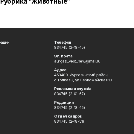
Рубрика "Животные"
ации.
Телефон
834745 (2-18-45)
Эл. почта
aurgazi_vest_new@mail.ru
Адрес
453480, Аургазинский район,
с.Толбазы, ул.Первомайская,10
Рекламная служба
834745 (2-01-67)
Редакция
834745 (2-18-45)
Отдел кадров
834745 (2-18-51)