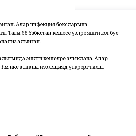
ланган. Алар инфекция боксларына
н. Тагы 68 Үзбәкстан кешесе үзләре яшәгән юл буе
 анализ алынган.
лыгында эшләгән кешеләре ачыклана. Алар
м ике атнаны изоляциядә үткәрергә тиеш.