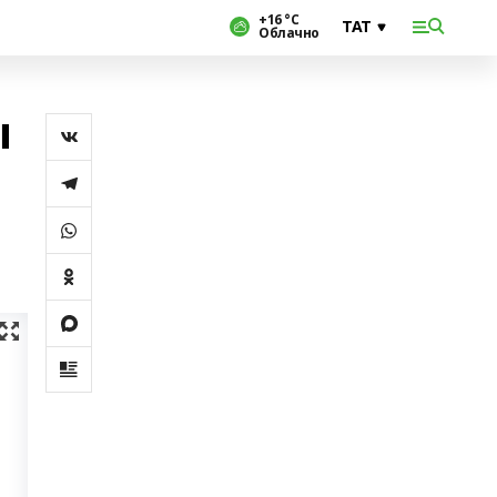
+16 °С
Облачно
ы