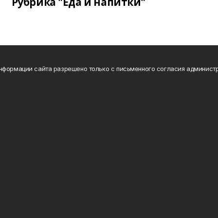
Рубрика "Еда и напитки"
нформации сайта разрешено только с письменного согласия администр