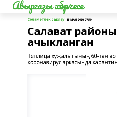
Авыргазы хәбәрчесе
Сәламәтлек саклау
15 МАЯ 2020, 07:50
Салават районы
ачыкланган
Теплица хуҗалыгының 60-тан арт
коронавирус аркасында карантин