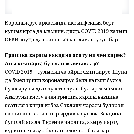
Коронавирус аркасында ике инфекция бергә
кушылырга да мөмкин, диләр. СOVID 2019 катыш
ОРВИ: шуңа да гриппның катлаулы узуы бар.
Гриппка каршы вакцина ясату ни өчен кирәк?
Аны кемнәргә бушлай ясаячаклар?
СOVID 2019 – тулысынча өйрәнелмәгән вирус. Шуңа
да быел грипп коронавирус белән катыш булса,
бу авыруны дәвалау катлаулы булырга мөмкин.
Авыруны кисәтү өчен гриппка каршы вакцина
ясатырга киңәш итәбез. Саклану чарасы буларак
вакцинаны алыштырырдай ысул юк. Вакцина
бушлай ясала. Беренче чиратта, авыру ияртү
куркынычы зур булган кешеләргә: балалар