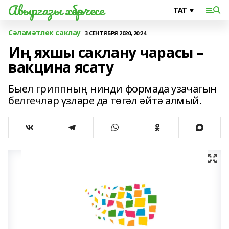
Авыргазы хәбәрчесе
Сәламәтлек саклау
3 СЕНТЯБРЯ 2020, 20:24
Иң яхшы саклану чарасы –
вакцина ясату
Быел гриппның нинди формада узачагын
белгечләр үзләре дә төгәл әйтә алмый.