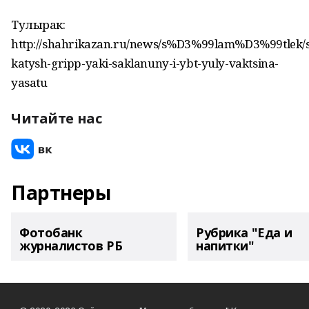
Тулырак:
http://shahrikazan.ru/news/s%D3%99lam%D3%99tlek/s
katysh-gripp-yaki-saklanuny-i-ybt-yuly-vaktsina-
yasatu
Читайте нас
Партнеры
Фотобанк
Рубрика "Еда и
журналистов РБ
напитки"