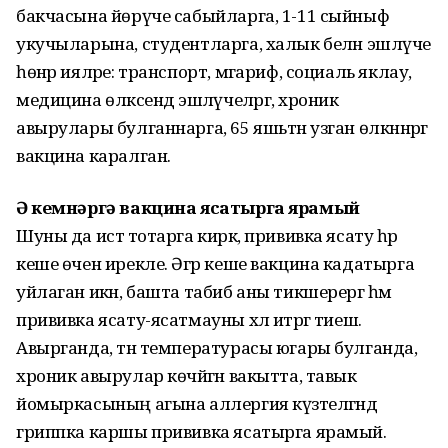
бакчасына йөрүче сабыйларга, 1-11 сыйныф
укучыларына, студентларга, халык белән эшләүче
һөнәр ияләре: транспорт, мәгариф, социаль яклау,
медицина өлкәсендә эшләүчеләргә, хроник
авырулары булганнарга, 65 яшьтән узган өлкәннәргә
вакцина каралган.
Ә кемнәргә вакцина ясатырга ярамый
Шуны да истә тотарга кирәк, прививка ясату һәр
кеше өчен ирекле. Әгәр кеше вакцина кадатырга
уйлаган икән, башта табиб аны тикшерергә һәм
прививка ясату-ясатмауны хәл итәргә тиеш.
Авырганда, тән температурасы югары булганда,
хроник авырулар көчәйгән вакытта, тавык
йомыркасының агына аллергия күзәтелгәндә
гриппка каршы прививка ясатырга ярамый.