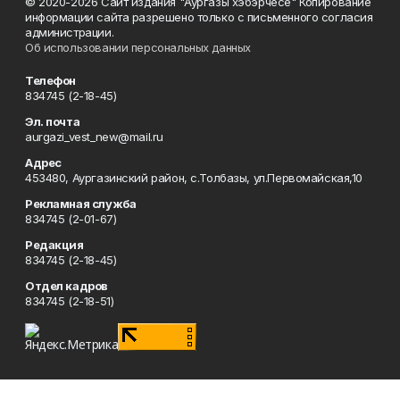
© 2020-2026 Сайт издания "Аургазы хэбэрчесе" Копирование
информации сайта разрешено только с письменного согласия
администрации.
Об использовании персональных данных
Телефон
834745 (2-18-45)
Эл. почта
aurgazi_vest_new@mail.ru
Адрес
453480, Аургазинский район, с.Толбазы, ул.Первомайская,10
Рекламная служба
834745 (2-01-67)
Редакция
834745 (2-18-45)
Отдел кадров
834745 (2-18-51)