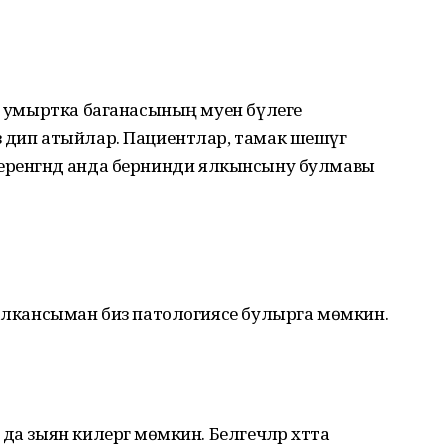
 - умыртка баганасының муен бүлеге
 дип атыйлар. Пациентлар, тамак шешүгә
икшеренгәндә анда бернинди ялкынсыну булмавы
калкансыман биз патологиясе булырга мөмкин.
да зыян килергә мөмкин. Белгечләр хәтта