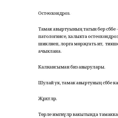
Остеохондроз.
Тамак авыртуының тагын бер сәбәбе
патологиясе, халыкта остеохондроз
шикләнеп, лорга мөрәҗәгать итә, ә т
ачыклана.
Калкансыман биз авырулары.
Шулай ук, тамак авыртуның сәбәбе 
Җәрәхәтләр.
Төрле имгәнүләр вакытында тамакка 