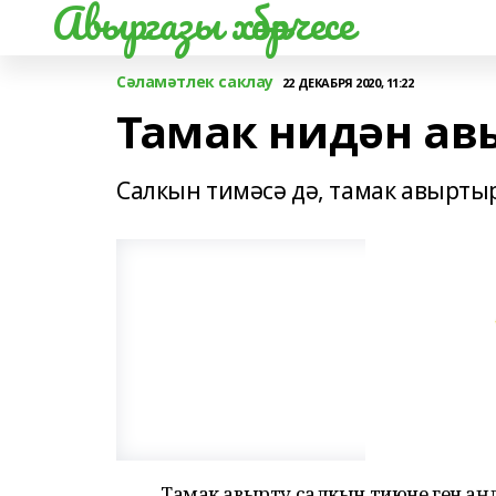
Авыргазы хәбәрчесе
Сәламәтлек саклау
22 ДЕКАБРЯ 2020, 11:22
Тамак нидән ав
Салкын тимәсә дә, тамак авырты
Тамак авырту салкын тиюне генә аңл