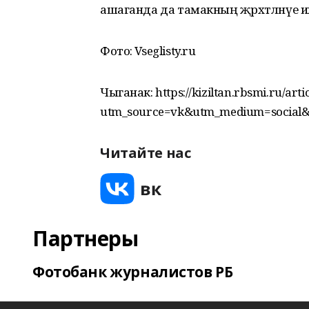
ашаганда да тамакның җәрәхәтләнүе 
Фото: Vseglisty.ru
Чыганак: https://kiziltan.rbsmi.ru/art
utm_source=vk&utm_medium=social
Читайте нас
Партнеры
Фотобанк журналистов РБ