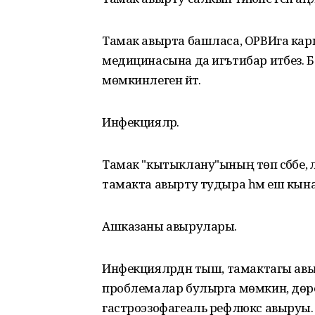
Тамак авырта башласа, ОРВИга ка
медицинасына да игътибар итәбез. Бе
мөмкинлеген әйтә.
Инфекцияләр.
Тамак "кытыклану"ының төп сәбәбе, ә
тамакта авырту тудыра һәм еш кына
Ашказаны авырулары.
Инфекцияләрдән тыш, тамактагы авыр
проблемалар булырга мөмкин, дөр
гастроэзофагеаль рефлюкс авыруы.