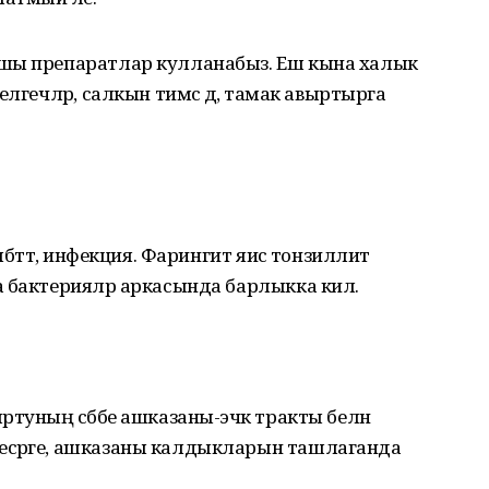
ршы препаратлар кулланабыз. Еш кына халык
лгечләр, салкын тимәсә дә, тамак авыртырга
лбәттә, инфекция. Фарингит яисә тонзиллит
 бактерияләр аркасында барлыкка килә.
туның сәбәбе ашказаны-эчәк тракты белән
есрәге, ашказаны калдыкларын ташлаганда