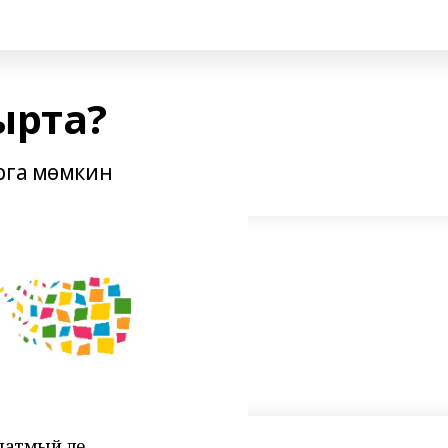
ырта?
рга мөмкин
атмый әле.