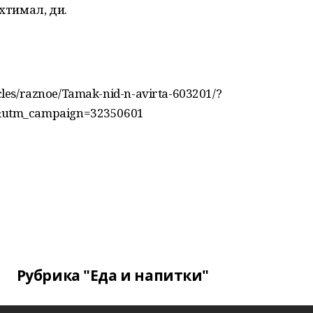
ихтимал, ди.
icles/raznoe/Tamak-nid-n-avirta-603201/?
&utm_campaign=32350601
Рубрика "Еда и напитки"